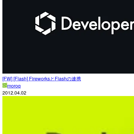
[FW] [Flash] FireworksとFlashの連携
moroq
2012.04.02