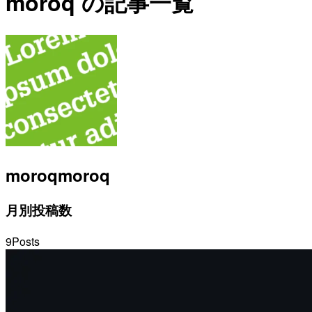
moroq の記事一覧
moroq
moroq
月別投稿数
9
Posts