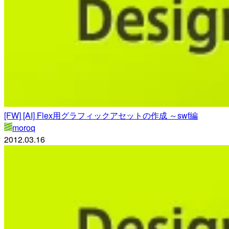
[FW] [AI] Flex用グラフィックアセットの作成 ～swf編
moroq
2012.03.16