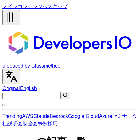
メインコンテンツへスキップ
produced by Classmethod
Original
English
Trending
AWS
Claude
Bedrock
Google Cloud
Azure
セミナー
会
社説明会
勉強会
事例
採用