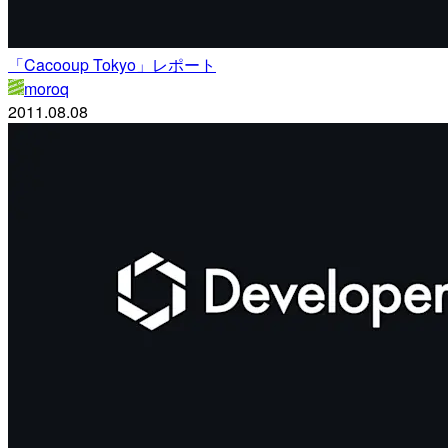
「Cacooup Tokyo」レポート
moroq
2011.08.08