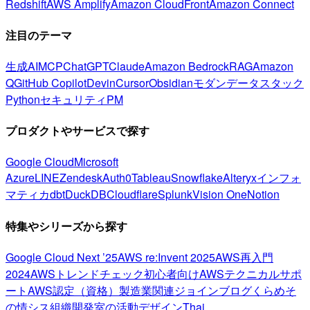
Redshift
AWS Amplify
Amazon CloudFront
Amazon Connect
注目のテーマ
生成AI
MCP
ChatGPT
Claude
Amazon Bedrock
RAG
Amazon
Q
GitHub Copilot
Devin
Cursor
Obsidian
モダンデータスタック
Python
セキュリティ
PM
プロダクトやサービスで探す
Google Cloud
Microsoft
Azure
LINE
Zendesk
Auth0
Tableau
Snowflake
Alteryx
インフォ
マティカ
dbt
DuckDB
Cloudflare
Splunk
Vision One
Notion
特集やシリーズから探す
Google Cloud Next ’25
AWS re:Invent 2025
AWS再入門
2024
AWSトレンドチェック
初心者向け
AWSテクニカルサポ
ート
AWS認定（資格）
製造業関連
ジョインブログ
くらめそ
の情シス
組織開発室の活動
デザイン
Thai