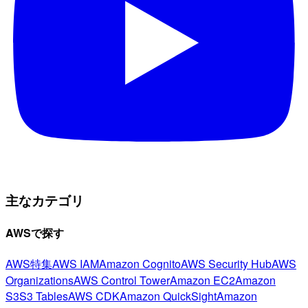
主なカテゴリ
AWSで探す
AWS特集
AWS IAM
Amazon Cognito
AWS Security Hub
AWS
Organizations
AWS Control Tower
Amazon EC2
Amazon
S3
S3 Tables
AWS CDK
Amazon QuickSight
Amazon