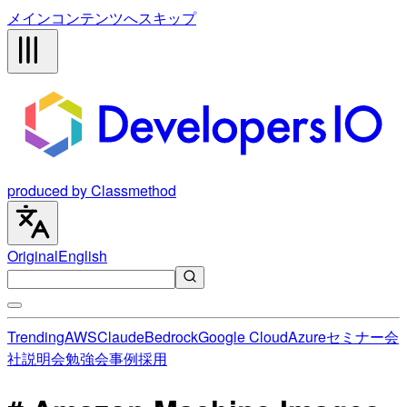
メインコンテンツへスキップ
produced by Classmethod
Original
English
Trending
AWS
Claude
Bedrock
Google Cloud
Azure
セミナー
会
社説明会
勉強会
事例
採用