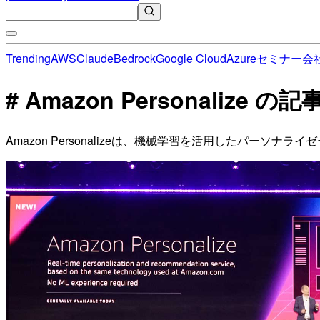
Trending
AWS
Claude
Bedrock
Google Cloud
Azure
セミナー
会
# Amazon Personalize の
Amazon Personalizeは、機械学習を活用したパー