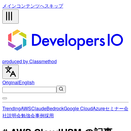
メインコンテンツへスキップ
produced by Classmethod
Original
English
Trending
AWS
Claude
Bedrock
Google Cloud
Azure
セミナー
会
社説明会
勉強会
事例
採用