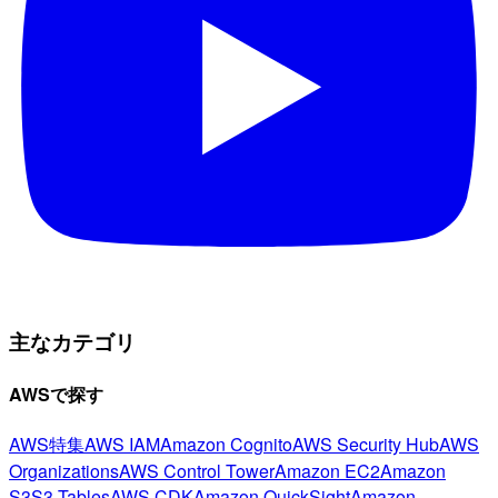
主なカテゴリ
AWSで探す
AWS特集
AWS IAM
Amazon Cognito
AWS Security Hub
AWS
Organizations
AWS Control Tower
Amazon EC2
Amazon
S3
S3 Tables
AWS CDK
Amazon QuickSight
Amazon