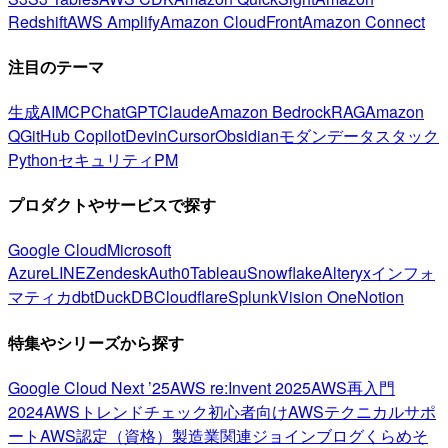
Redshift
AWS Amplify
Amazon CloudFront
Amazon Connect
注目のテーマ
生成AI
MCP
ChatGPT
Claude
Amazon Bedrock
RAG
Amazon
Q
GitHub Copilot
Devin
Cursor
Obsidian
モダンデータスタック
Python
セキュリティ
PM
プロダクトやサービスで探す
Google Cloud
Microsoft
Azure
LINE
Zendesk
Auth0
Tableau
Snowflake
Alteryx
インフォ
マティカ
dbt
DuckDB
Cloudflare
Splunk
Vision One
Notion
特集やシリーズから探す
Google Cloud Next ’25
AWS re:Invent 2025
AWS再入門
2024
AWSトレンドチェック
初心者向け
AWSテクニカルサポ
ート
AWS認定（資格）
製造業関連
ジョインブログ
くらめそ