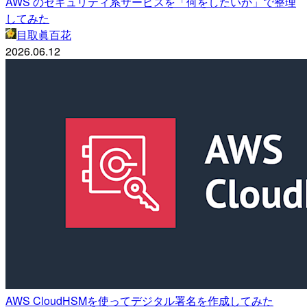
AWS のセキュリティ系サービスを「何をしたいか」で整理
してみた
目取眞百花
2026.06.12
AWS CloudHSMを使ってデジタル署名を作成してみた