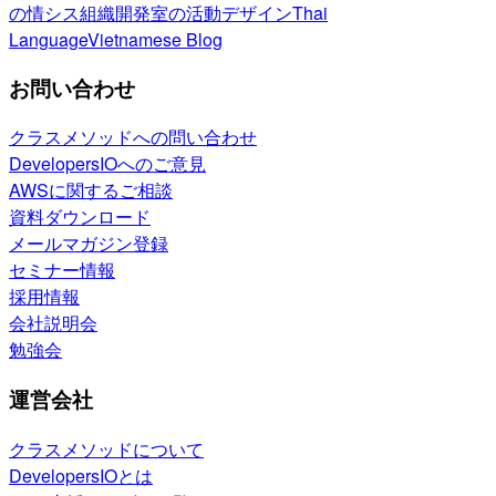
の情シス
組織開発室の活動
デザイン
Thai
Language
Vietnamese Blog
お問い合わせ
クラスメソッドへの問い合わせ
DevelopersIOへのご意見
AWSに関するご相談
資料ダウンロード
メールマガジン登録
セミナー情報
採用情報
会社説明会
勉強会
運営会社
クラスメソッドについて
DevelopersIOとは