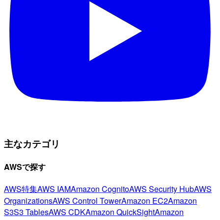
主なカテゴリ
AWSで探す
AWS特集
AWS IAM
Amazon Cognito
AWS Security Hub
AWS
Organizations
AWS Control Tower
Amazon EC2
Amazon
S3
S3 Tables
AWS CDK
Amazon QuickSight
Amazon