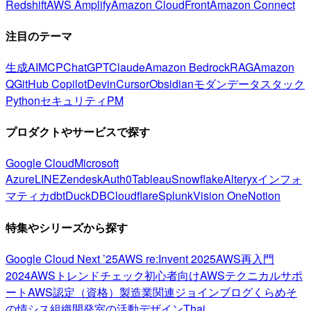
Redshift
AWS Amplify
Amazon CloudFront
Amazon Connect
注目のテーマ
生成AI
MCP
ChatGPT
Claude
Amazon Bedrock
RAG
Amazon
Q
GitHub Copilot
Devin
Cursor
Obsidian
モダンデータスタック
Python
セキュリティ
PM
プロダクトやサービスで探す
Google Cloud
Microsoft
Azure
LINE
Zendesk
Auth0
Tableau
Snowflake
Alteryx
インフォ
マティカ
dbt
DuckDB
Cloudflare
Splunk
Vision One
Notion
特集やシリーズから探す
Google Cloud Next ’25
AWS re:Invent 2025
AWS再入門
2024
AWSトレンドチェック
初心者向け
AWSテクニカルサポ
ート
AWS認定（資格）
製造業関連
ジョインブログ
くらめそ
の情シス
組織開発室の活動
デザイン
Thai