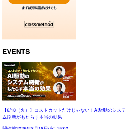
EVENTS
【8/18（火）】コストカットだけじゃない！AI駆動のシステ
ム刷新がもたらす本当の効果
開催前
2026年8月18日(火) 15:00