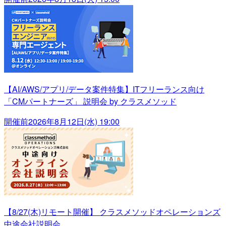
【AI/AWS/アプリ/データ案件特集】ITフリーランス向け
「CMパートナーズ」 説明会 by クラスメソッド
開催前
2026年8月12日(水) 19:00
【8/27(木)リモート開催】 クラスメソッドオペレーションズ
中途会社説明会