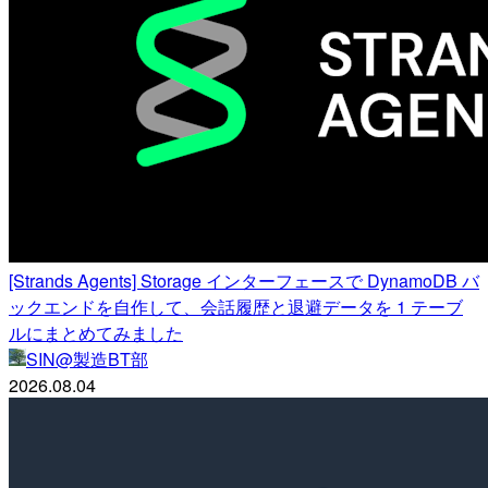
[Strands Agents] Storage インターフェースで DynamoDB バ
ックエンドを自作して、会話履歴と退避データを 1 テーブ
ルにまとめてみました
SIN@製造BT部
2026.08.04