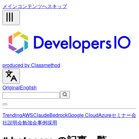
メインコンテンツへスキップ
produced by Classmethod
Original
English
Trending
AWS
Claude
Bedrock
Google Cloud
Azure
セミナー
会
社説明会
勉強会
事例
採用