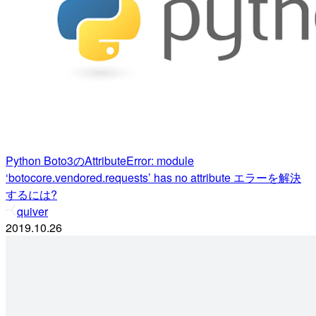
Python Boto3のAttributeError: module
‘botocore.vendored.requests’ has no attribute エラーを解決
するには?
quiver
2019.10.26