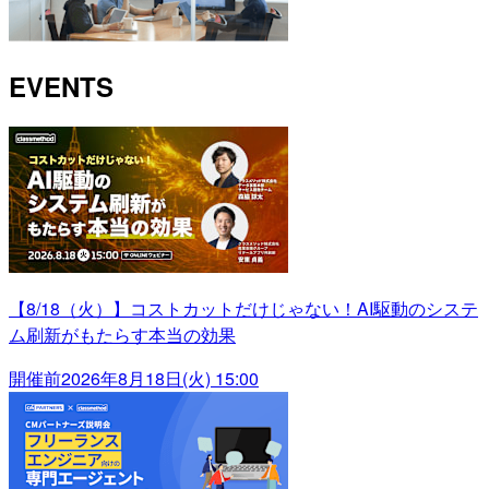
EVENTS
【8/18（火）】コストカットだけじゃない！AI駆動のシステ
ム刷新がもたらす本当の効果
開催前
2026年8月18日(火) 15:00