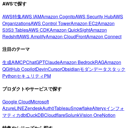
AWSで探す
AWS特集
AWS IAM
Amazon Cognito
AWS Security Hub
AWS
Organizations
AWS Control Tower
Amazon EC2
Amazon
S3
S3 Tables
AWS CDK
Amazon QuickSight
Amazon
Redshift
AWS Amplify
Amazon CloudFront
Amazon Connect
注目のテーマ
生成AI
MCP
ChatGPT
Claude
Amazon Bedrock
RAG
Amazon
Q
GitHub Copilot
Devin
Cursor
Obsidian
モダンデータスタック
Python
セキュリティ
PM
プロダクトやサービスで探す
Google Cloud
Microsoft
Azure
LINE
Zendesk
Auth0
Tableau
Snowflake
Alteryx
インフォ
マティカ
dbt
DuckDB
Cloudflare
Splunk
Vision One
Notion
特集やシリーズから探す