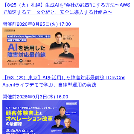
【8/25（火）札幌】生成AIを“会社の武器”にする方法〜AWS
で加速するデータ分析と、安全に導入する仕組み〜
開催前
2026年8月25日(火) 17:30
【9/3（木）東京】AIを活用した障害対応最前線 | DevOps
Agentライブデモで学ぶ、自律型運用の実践
開催前
2026年9月3日(木) 16:00