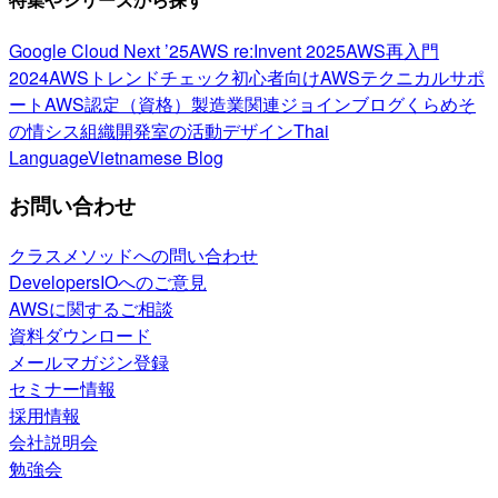
Google Cloud Next ’25
AWS re:Invent 2025
AWS再入門
2024
AWSトレンドチェック
初心者向け
AWSテクニカルサポ
ート
AWS認定（資格）
製造業関連
ジョインブログ
くらめそ
の情シス
組織開発室の活動
デザイン
Thai
Language
Vietnamese Blog
お問い合わせ
クラスメソッドへの問い合わせ
DevelopersIOへのご意見
AWSに関するご相談
資料ダウンロード
メールマガジン登録
セミナー情報
採用情報
会社説明会
勉強会