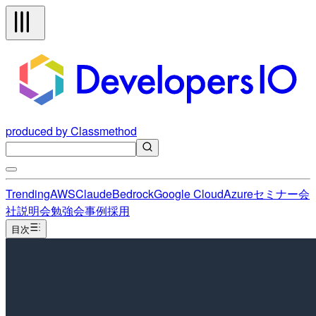
produced by Classmethod
Trending
AWS
Claude
Bedrock
Google Cloud
Azure
セミナー
会
社説明会
勉強会
事例
採用
目次