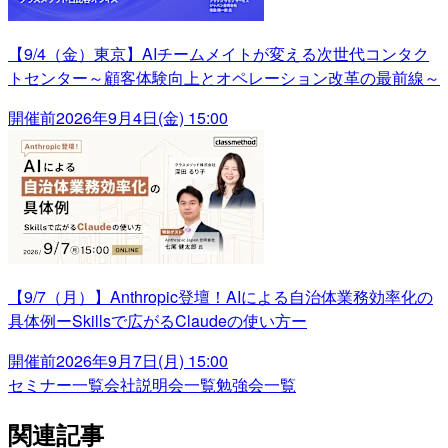
【9/4（金）東京】AIチームメイトが変える次世代コンタク
トセンター～顧客体験向上とオペレーション改革の最前線～
開催前
2026年9月4日(金) 15:00
【9/7（月）】Anthropic登壇！AIによる自治体業務効率化の
具体例ーSkillsで広がるClaudeの使い方ー
開催前
2026年9月7日(月) 15:00
セミナー一覧
会社説明会一覧
勉強会一覧
関連記事