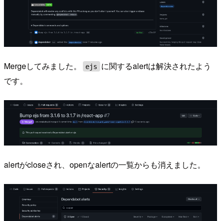
Mergeしてみました。
に関するalertは解決されたよう
ejs
です。
alertがcloseされ、openなalertの一覧からも消えました。