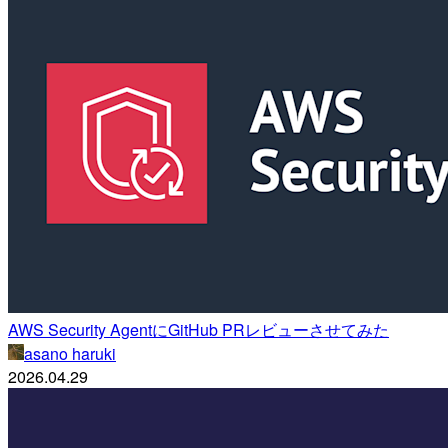
AWS Security AgentにGitHub PRレビューさせてみた
asano haruki
2026.04.29