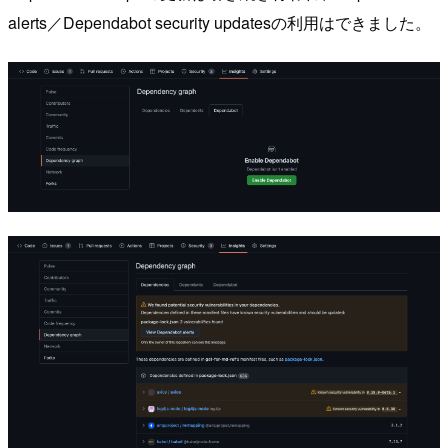
alerts／Dependabot security updatesの利用はできました。