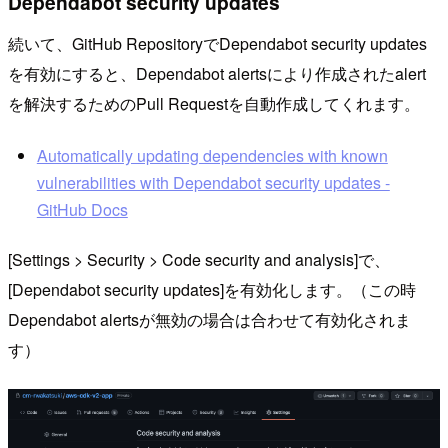
Dependabot security updates
続いて、GitHub RepositoryでDependabot security updates
を有効にすると、Dependabot alertsにより作成されたalert
を解決するためのPull Requestを自動作成してくれます。
Automatically updating dependencies with known
vulnerabilities with Dependabot security updates -
GitHub Docs
[Settings > Security > Code security and analysis]で、
[Dependabot security updates]を有効化します。（この時
Dependabot alertsが無効の場合は合わせて有効化されま
す）