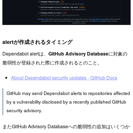
alertが作成されるタイミング
Dependabot alertは、
GitHub Advisory Database
に対象の
脆弱性が登録された際に作成されるとのこと。
About Dependabot security updates - GitHub Docs
GitHub may send Dependabot alerts to repositories affected
by a vulnerability disclosed by a recently published GitHub
security advisory.
またGitHub Advisory Databaseへの脆弱性の追加はいくつか