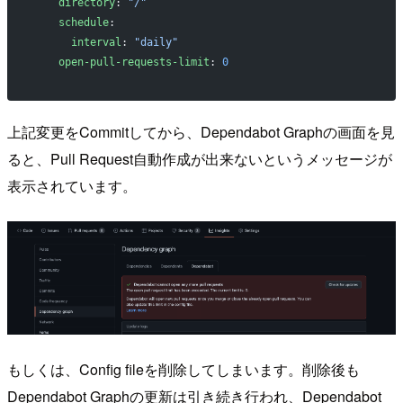
    directory
: 
"/"
    schedule
:
      interval
: 
"daily"
    open-pull-requests-limit
: 
0
上記変更をCommitしてから、Dependabot Graphの画面を見
ると、Pull Request自動作成が出来ないというメッセージが
表示されています。
もしくは、Config fileを削除してしまいます。削除後も
Dependabot Graphの更新は引き続き行われ、Dependabot