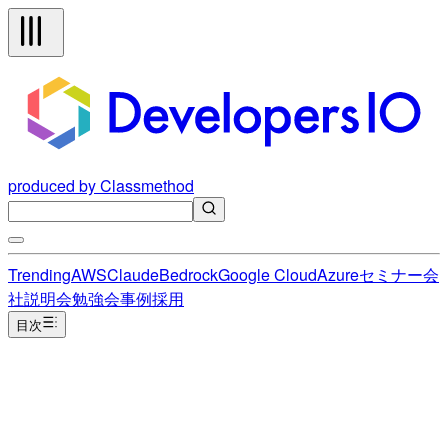
produced by Classmethod
Trending
AWS
Claude
Bedrock
Google Cloud
Azure
セミナー
会
社説明会
勉強会
事例
採用
目次