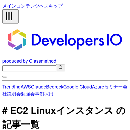
メインコンテンツへスキップ
produced by Classmethod
Trending
AWS
Claude
Bedrock
Google Cloud
Azure
セミナー
会
社説明会
勉強会
事例
採用
# EC2 Linuxインスタンス の
記事一覧