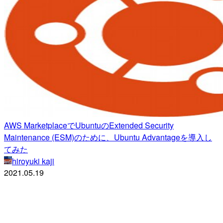
AWS MarketplaceでUbuntuのExtended Security
Maintenance (ESM)のために、Ubuntu Advantageを導入し
てみた
hiroyuki kaji
2021.05.19