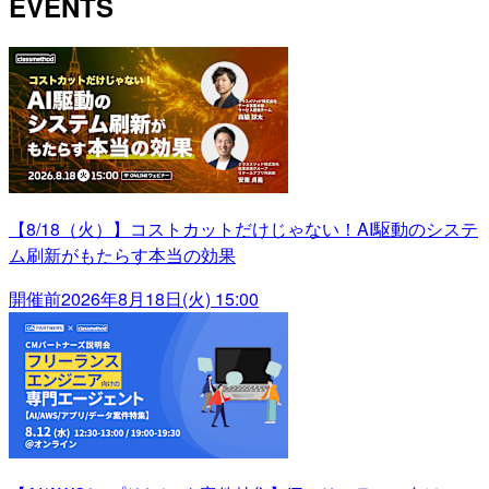
EVENTS
【8/18（火）】コストカットだけじゃない！AI駆動のシステ
ム刷新がもたらす本当の効果
開催前
2026年8月18日(火) 15:00