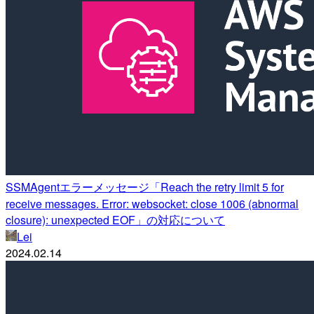
SSMAgentエラーメッセージ「Reach the retry limit 5 for
receive messages. Error: websocket: close 1006 (abnormal
closure): unexpected EOF」の対応について
Lei
2024.02.14