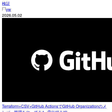
検証
yw
2026.05.02
Terraform+CSV+GitHub ActionsでGitHub Organizationのメ