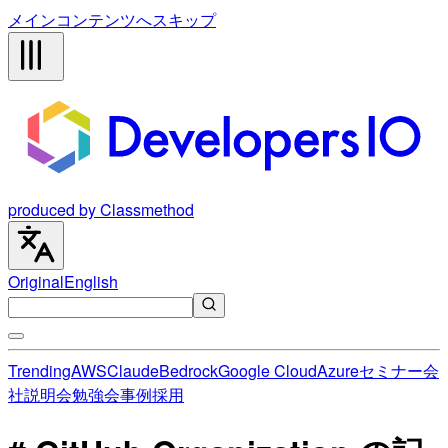
メインコンテンツへスキップ
produced by Classmethod
Original
English
Trending
AWS
Claude
Bedrock
Google Cloud
Azure
セミナー
会
社説明会
勉強会
事例
採用