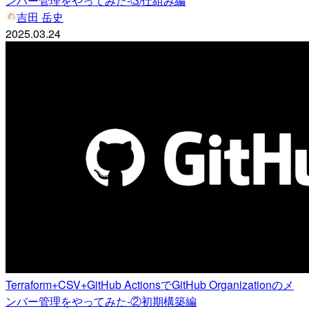
ンバー管理をやってみた-③仕組み編
吉田 岳史
2025.03.24
Terraform+CSV+GitHub ActionsでGitHub Organizationのメ
ンバー管理をやってみた-②初期構築編