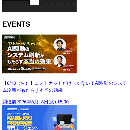
EVENTS
【8/18（火）】コストカットだけじゃない！AI駆動のシステ
ム刷新がもたらす本当の効果
開催前
2026年8月18日(火) 15:00