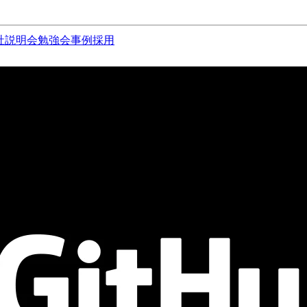
社説明会
勉強会
事例
採用