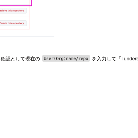
力し、確認として現在の
を入力して「I understa
User(Org)name/repo