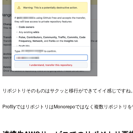
リポジトリそのものはサクッと移行ができてイイ感じですね。移行
ProfllyではリポジトリはMonorepoではなく複数リポ