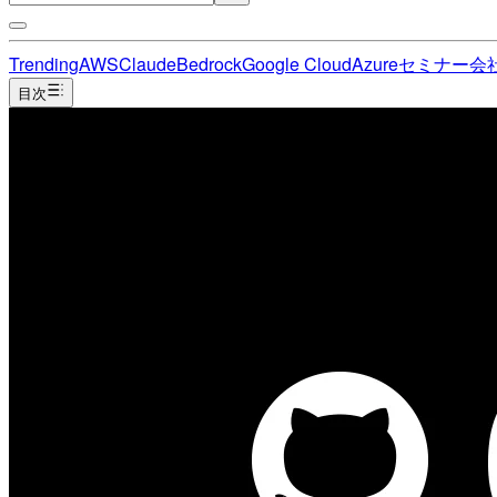
Trending
AWS
Claude
Bedrock
Google Cloud
Azure
セミナー
会
目次