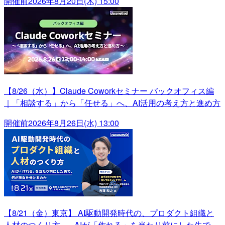
開催前
2026年8月20日(木) 15:00
【8/26（水）】Claude Coworkセミナー バックオフィス編
｜「相談する」から「任せる」へ、AI活用の考え方と進め方
開催前
2026年8月26日(水) 13:00
【8/21（金）東京】 AI駆動開発時代の、プロダクト組織と
人材のつくり方 ― AIが「作れる」を当たり前にした先で、