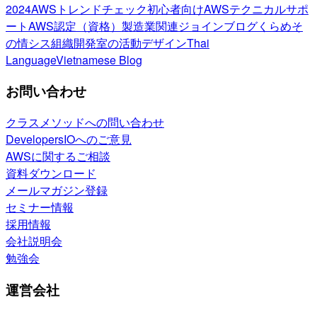
2024
AWSトレンドチェック
初心者向け
AWSテクニカルサポ
ート
AWS認定（資格）
製造業関連
ジョインブログ
くらめそ
の情シス
組織開発室の活動
デザイン
Thai
Language
Vietnamese Blog
お問い合わせ
クラスメソッドへの問い合わせ
DevelopersIOへのご意見
AWSに関するご相談
資料ダウンロード
メールマガジン登録
セミナー情報
採用情報
会社説明会
勉強会
運営会社