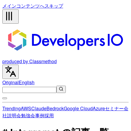
メインコンテンツへスキップ
produced by Classmethod
Original
English
Trending
AWS
Claude
Bedrock
Google Cloud
Azure
セミナー
会
社説明会
勉強会
事例
採用