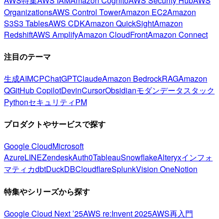
AWS特集
AWS IAM
Amazon Cognito
AWS Security Hub
AWS
Organizations
AWS Control Tower
Amazon EC2
Amazon
S3
S3 Tables
AWS CDK
Amazon QuickSight
Amazon
Redshift
AWS Amplify
Amazon CloudFront
Amazon Connect
注目のテーマ
生成AI
MCP
ChatGPT
Claude
Amazon Bedrock
RAG
Amazon
Q
GitHub Copilot
Devin
Cursor
Obsidian
モダンデータスタック
Python
セキュリティ
PM
プロダクトやサービスで探す
Google Cloud
Microsoft
Azure
LINE
Zendesk
Auth0
Tableau
Snowflake
Alteryx
インフォ
マティカ
dbt
DuckDB
Cloudflare
Splunk
Vision One
Notion
特集やシリーズから探す
Google Cloud Next ’25
AWS re:Invent 2025
AWS再入門