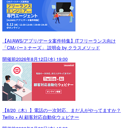
【AI/AWS/アプリ/データ案件特集】ITフリーランス向け
「CMパートナーズ」 説明会 by クラスメソッド
開催前
2026年8月12日(水) 19:00
【8/20（木）】電話の一次対応、まだ人がやってますか？
Twilio × AI 顧客対応自動化ウェビナー