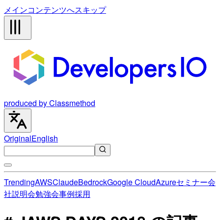
メインコンテンツへスキップ
produced by Classmethod
Original
English
Trending
AWS
Claude
Bedrock
Google Cloud
Azure
セミナー
会
社説明会
勉強会
事例
採用