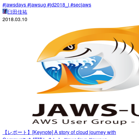
#jawsdays #jawsug #jd2018_i #secjaws
臼田佳祐
2018.03.10
【レポート】[Keynote] A story of cloud journey with