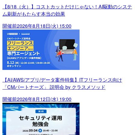
【8/18（火）】コストカットだけじゃない！AI駆動のシステ
ム刷新がもたらす本当の効果
開催前
2026年8月18日(火) 15:00
【AI/AWS/アプリ/データ案件特集】ITフリーランス向け
「CMパートナーズ」 説明会 by クラスメソッド
開催前
2026年8月12日(水) 19:00