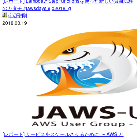
[レポート] LambdaとStepFunctionsを使った新しい負荷試験
のカタチ #jawsdays #jd2018_g
渡辺聖剛
2018.03.19
[レポート] サービスをスケールさせるために 〜 AWS と