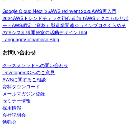
Google Cloud Next ’25
AWS re:Invent 2025
AWS再入門
2024
AWSトレンドチェック
初心者向け
AWSテクニカルサポ
ート
AWS認定（資格）
製造業関連
ジョインブログ
くらめそ
の情シス
組織開発室の活動
デザイン
Thai
Language
Vietnamese Blog
お問い合わせ
クラスメソッドへの問い合わせ
DevelopersIOへのご意見
AWSに関するご相談
資料ダウンロード
メールマガジン登録
セミナー情報
採用情報
会社説明会
勉強会