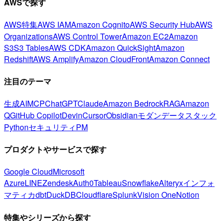
AWSで探す
AWS特集
AWS IAM
Amazon Cognito
AWS Security Hub
AWS
Organizations
AWS Control Tower
Amazon EC2
Amazon
S3
S3 Tables
AWS CDK
Amazon QuickSight
Amazon
Redshift
AWS Amplify
Amazon CloudFront
Amazon Connect
注目のテーマ
生成AI
MCP
ChatGPT
Claude
Amazon Bedrock
RAG
Amazon
Q
GitHub Copilot
Devin
Cursor
Obsidian
モダンデータスタック
Python
セキュリティ
PM
プロダクトやサービスで探す
Google Cloud
Microsoft
Azure
LINE
Zendesk
Auth0
Tableau
Snowflake
Alteryx
インフォ
マティカ
dbt
DuckDB
Cloudflare
Splunk
Vision One
Notion
特集やシリーズから探す