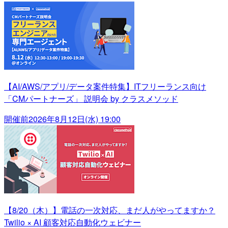
【AI/AWS/アプリ/データ案件特集】ITフリーランス向け
「CMパートナーズ」 説明会 by クラスメソッド
開催前
2026年8月12日(水) 19:00
【8/20（木）】電話の一次対応、まだ人がやってますか？
Twilio × AI 顧客対応自動化ウェビナー