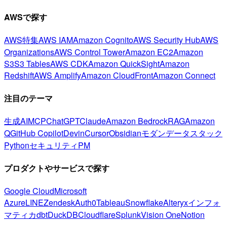
AWSで探す
AWS特集
AWS IAM
Amazon Cognito
AWS Security Hub
AWS
Organizations
AWS Control Tower
Amazon EC2
Amazon
S3
S3 Tables
AWS CDK
Amazon QuickSight
Amazon
Redshift
AWS Amplify
Amazon CloudFront
Amazon Connect
注目のテーマ
生成AI
MCP
ChatGPT
Claude
Amazon Bedrock
RAG
Amazon
Q
GitHub Copilot
Devin
Cursor
Obsidian
モダンデータスタック
Python
セキュリティ
PM
プロダクトやサービスで探す
Google Cloud
Microsoft
Azure
LINE
Zendesk
Auth0
Tableau
Snowflake
Alteryx
インフォ
マティカ
dbt
DuckDB
Cloudflare
Splunk
Vision One
Notion