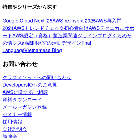
特集やシリーズから探す
Google Cloud Next ’25
AWS re:Invent 2025
AWS再入門
2024
AWSトレンドチェック
初心者向け
AWSテクニカルサポ
ート
AWS認定（資格）
製造業関連
ジョインブログ
くらめそ
の情シス
組織開発室の活動
デザイン
Thai
Language
Vietnamese Blog
お問い合わせ
クラスメソッドへの問い合わせ
DevelopersIOへのご意見
AWSに関するご相談
資料ダウンロード
メールマガジン登録
セミナー情報
採用情報
会社説明会
勉強会