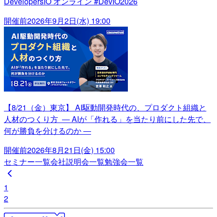
DevelopersIO オンライン #DevIO2026
開催前
2026年9月2日(水) 19:00
【8/21（金）東京】 AI駆動開発時代の、プロダクト組織と
人材のつくり方 ― AIが「作れる」を当たり前にした先で、
何が勝負を分けるのか ―
開催前
2026年8月21日(金) 15:00
セミナー一覧
会社説明会一覧
勉強会一覧
1
2