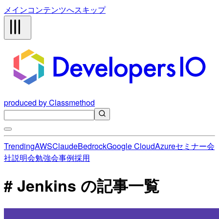
メインコンテンツへスキップ
produced by Classmethod
Trending
AWS
Claude
Bedrock
Google Cloud
Azure
セミナー
会
社説明会
勉強会
事例
採用
# Jenkins の記事一覧