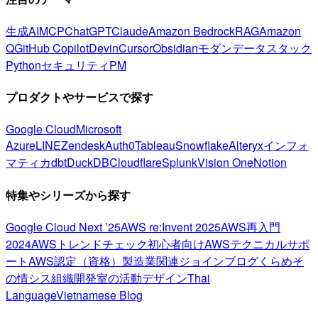
生成AI
MCP
ChatGPT
Claude
Amazon Bedrock
RAG
Amazon
Q
GitHub Copilot
Devin
Cursor
Obsidian
モダンデータスタック
Python
セキュリティ
PM
プロダクトやサービスで探す
Google Cloud
Microsoft
Azure
LINE
Zendesk
Auth0
Tableau
Snowflake
Alteryx
インフォ
マティカ
dbt
DuckDB
Cloudflare
Splunk
Vision One
Notion
特集やシリーズから探す
Google Cloud Next ’25
AWS re:Invent 2025
AWS再入門
2024
AWSトレンドチェック
初心者向け
AWSテクニカルサポ
ート
AWS認定（資格）
製造業関連
ジョインブログ
くらめそ
の情シス
組織開発室の活動
デザイン
Thai
Language
Vietnamese Blog