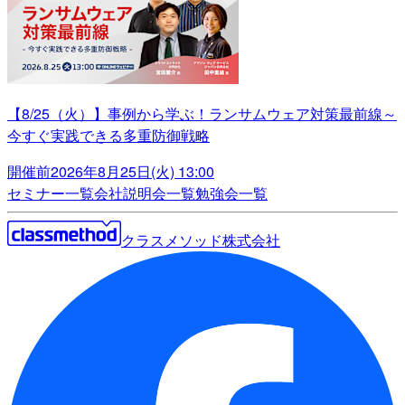
【8/25（火）】事例から学ぶ！ランサムウェア対策最前線～
今すぐ実践できる多重防御戦略
開催前
2026年8月25日(火) 13:00
セミナー一覧
会社説明会一覧
勉強会一覧
クラスメソッド株式会社