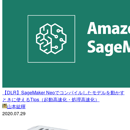
【DLR】SageMaker Neoでコンパイルしたモデルを動かす
ときに使えるTips（起動高速化・処理高速化）
山本紘暉
2020.07.29