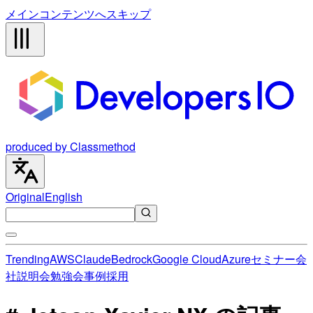
メインコンテンツへスキップ
produced by Classmethod
Original
English
Trending
AWS
Claude
Bedrock
Google Cloud
Azure
セミナー
会
社説明会
勉強会
事例
採用