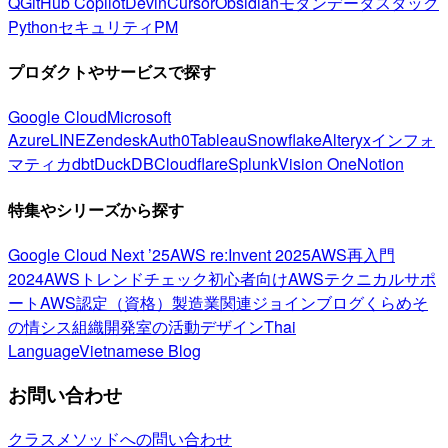
Q
GitHub Copilot
Devin
Cursor
Obsidian
モダンデータスタック
Python
セキュリティ
PM
プロダクトやサービスで探す
Google Cloud
Microsoft
Azure
LINE
Zendesk
Auth0
Tableau
Snowflake
Alteryx
インフォ
マティカ
dbt
DuckDB
Cloudflare
Splunk
Vision One
Notion
特集やシリーズから探す
Google Cloud Next ’25
AWS re:Invent 2025
AWS再入門
2024
AWSトレンドチェック
初心者向け
AWSテクニカルサポ
ート
AWS認定（資格）
製造業関連
ジョインブログ
くらめそ
の情シス
組織開発室の活動
デザイン
Thai
Language
Vietnamese Blog
お問い合わせ
クラスメソッドへの問い合わせ