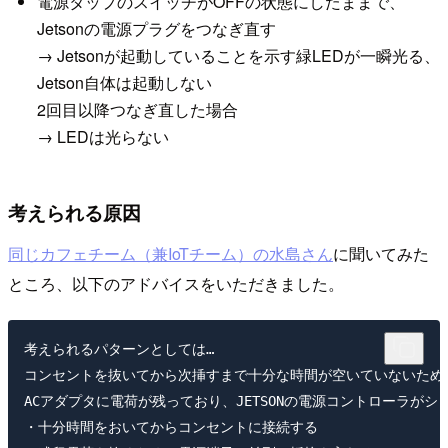
電源タップのスイッチがOFFの状態にしたままで、
Jetsonの電源プラグをつなぎ直す
→ Jetsonが起動していることを示す緑LEDが一瞬光る、
Jetson自体は起動しない
2回目以降つなぎ直した場合
→ LEDは光らない
考えられる原因
同じカフェチーム（兼IoTチーム）の水島
さん
に聞いてみた
ところ、以下のアドバイスをいただきました。
考えられるパターンとしては…

コンセントを抜いてから次挿すまで十分な時間が空いていないため、
ACアダプタに電荷が残っており、JETSONの電源コントローラがシ
・十分時間をおいてからコンセントに接続する
