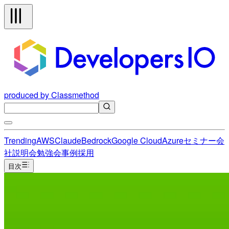
produced by Classmethod
Trending
AWS
Claude
Bedrock
Google Cloud
Azure
セミナー
会
社説明会
勉強会
事例
採用
目次