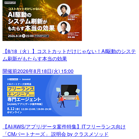
【8/18（火）】コストカットだけじゃない！AI駆動のシステ
ム刷新がもたらす本当の効果
開催前
2026年8月18日(火) 15:00
【AI/AWS/アプリ/データ案件特集】ITフリーランス向け
「CMパートナーズ」 説明会 by クラスメソッド