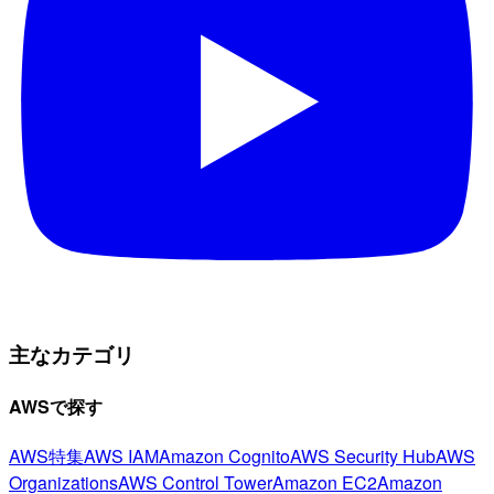
主なカテゴリ
AWSで探す
AWS特集
AWS IAM
Amazon Cognito
AWS Security Hub
AWS
Organizations
AWS Control Tower
Amazon EC2
Amazon