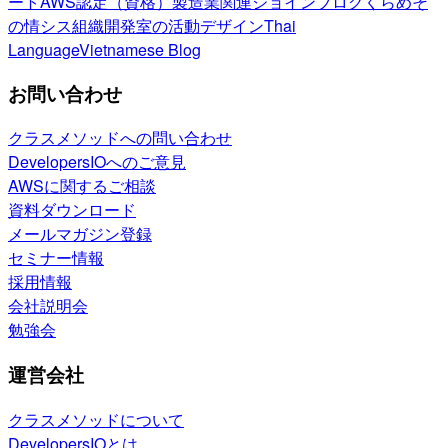
ート
AWS認定（資格）
製造業関連
ジョインブログ
くらめそ
の情シス
組織開発室の活動
デザイン
Thai
Language
Vietnamese Blog
お問い合わせ
クラスメソッドへの問い合わせ
DevelopersIOへのご意見
AWSに関するご相談
資料ダウンロード
メールマガジン登録
セミナー情報
採用情報
会社説明会
勉強会
運営会社
クラスメソッドについて
DevelopersIOとは