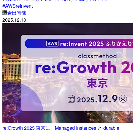
#AWSreInvent
岩田智哉
2025.12.10
re:Growth 2025 東京に「Managed Instances と durable