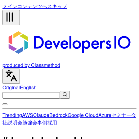
メインコンテンツへスキップ
produced by Classmethod
Original
English
Trending
AWS
Claude
Bedrock
Google Cloud
Azure
セミナー
会
社説明会
勉強会
事例
採用