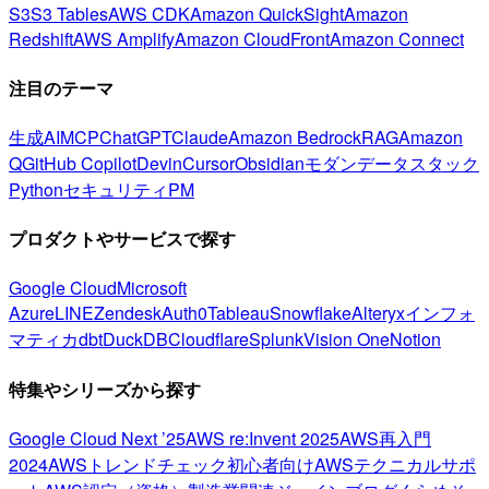
S3
S3 Tables
AWS CDK
Amazon QuickSight
Amazon
Redshift
AWS Amplify
Amazon CloudFront
Amazon Connect
注目のテーマ
生成AI
MCP
ChatGPT
Claude
Amazon Bedrock
RAG
Amazon
Q
GitHub Copilot
Devin
Cursor
Obsidian
モダンデータスタック
Python
セキュリティ
PM
プロダクトやサービスで探す
Google Cloud
Microsoft
Azure
LINE
Zendesk
Auth0
Tableau
Snowflake
Alteryx
インフォ
マティカ
dbt
DuckDB
Cloudflare
Splunk
Vision One
Notion
特集やシリーズから探す
Google Cloud Next ’25
AWS re:Invent 2025
AWS再入門
2024
AWSトレンドチェック
初心者向け
AWSテクニカルサポ