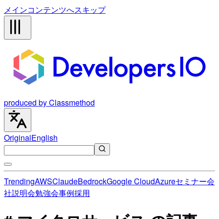
メインコンテンツへスキップ
produced by Classmethod
Original
English
Trending
AWS
Claude
Bedrock
Google Cloud
Azure
セミナー
会
社説明会
勉強会
事例
採用