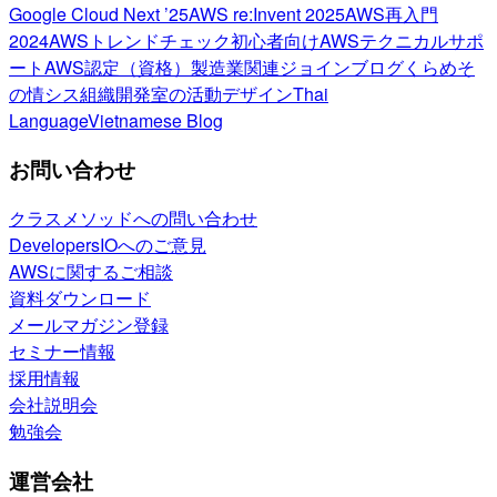
Google Cloud Next ’25
AWS re:Invent 2025
AWS再入門
2024
AWSトレンドチェック
初心者向け
AWSテクニカルサポ
ート
AWS認定（資格）
製造業関連
ジョインブログ
くらめそ
の情シス
組織開発室の活動
デザイン
Thai
Language
Vietnamese Blog
お問い合わせ
クラスメソッドへの問い合わせ
DevelopersIOへのご意見
AWSに関するご相談
資料ダウンロード
メールマガジン登録
セミナー情報
採用情報
会社説明会
勉強会
運営会社