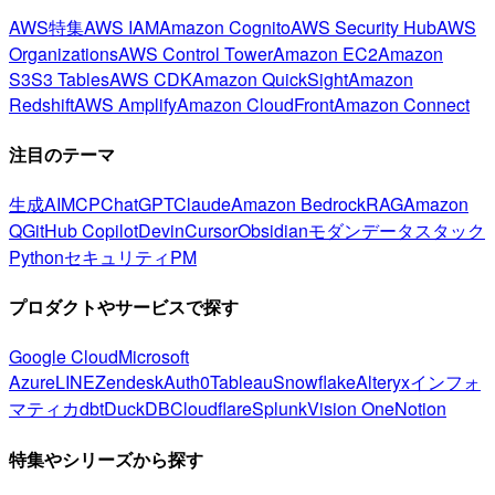
AWS特集
AWS IAM
Amazon Cognito
AWS Security Hub
AWS
Organizations
AWS Control Tower
Amazon EC2
Amazon
S3
S3 Tables
AWS CDK
Amazon QuickSight
Amazon
Redshift
AWS Amplify
Amazon CloudFront
Amazon Connect
注目のテーマ
生成AI
MCP
ChatGPT
Claude
Amazon Bedrock
RAG
Amazon
Q
GitHub Copilot
Devin
Cursor
Obsidian
モダンデータスタック
Python
セキュリティ
PM
プロダクトやサービスで探す
Google Cloud
Microsoft
Azure
LINE
Zendesk
Auth0
Tableau
Snowflake
Alteryx
インフォ
マティカ
dbt
DuckDB
Cloudflare
Splunk
Vision One
Notion
特集やシリーズから探す