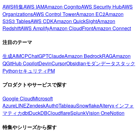
AWS特集
AWS IAM
Amazon Cognito
AWS Security Hub
AWS
Organizations
AWS Control Tower
Amazon EC2
Amazon
S3
S3 Tables
AWS CDK
Amazon QuickSight
Amazon
Redshift
AWS Amplify
Amazon CloudFront
Amazon Connect
注目のテーマ
生成AI
MCP
ChatGPT
Claude
Amazon Bedrock
RAG
Amazon
Q
GitHub Copilot
Devin
Cursor
Obsidian
モダンデータスタック
Python
セキュリティ
PM
プロダクトやサービスで探す
Google Cloud
Microsoft
Azure
LINE
Zendesk
Auth0
Tableau
Snowflake
Alteryx
インフォ
マティカ
dbt
DuckDB
Cloudflare
Splunk
Vision One
Notion
特集やシリーズから探す