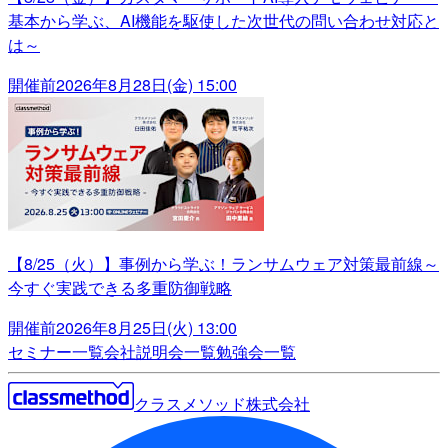
基本から学ぶ、AI機能を駆使した次世代の問い合わせ対応と
は～
開催前
2026年8月28日(金) 15:00
【8/25（火）】事例から学ぶ！ランサムウェア対策最前線～
今すぐ実践できる多重防御戦略
開催前
2026年8月25日(火) 13:00
セミナー一覧
会社説明会一覧
勉強会一覧
クラスメソッド株式会社