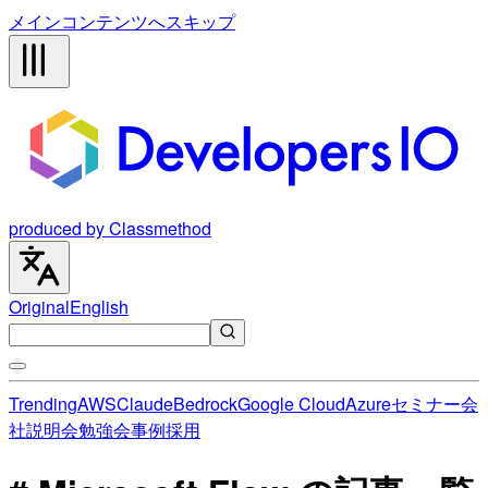
メインコンテンツへスキップ
produced by Classmethod
Original
English
Trending
AWS
Claude
Bedrock
Google Cloud
Azure
セミナー
会
社説明会
勉強会
事例
採用