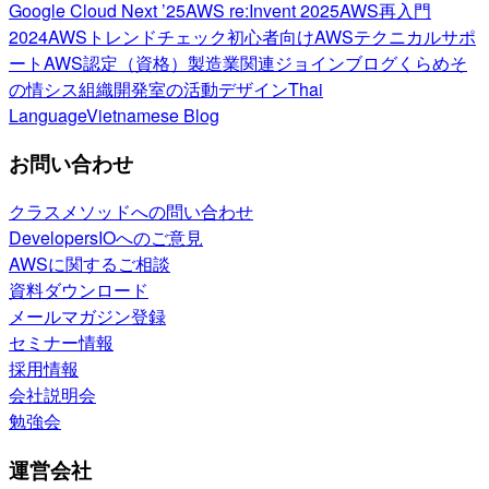
Google Cloud Next ’25
AWS re:Invent 2025
AWS再入門
2024
AWSトレンドチェック
初心者向け
AWSテクニカルサポ
ート
AWS認定（資格）
製造業関連
ジョインブログ
くらめそ
の情シス
組織開発室の活動
デザイン
Thai
Language
Vietnamese Blog
お問い合わせ
クラスメソッドへの問い合わせ
DevelopersIOへのご意見
AWSに関するご相談
資料ダウンロード
メールマガジン登録
セミナー情報
採用情報
会社説明会
勉強会
運営会社