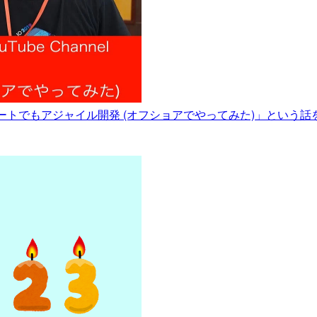
話 ~ リモートでもアジャイル開発 (オフショアでやってみた)」という