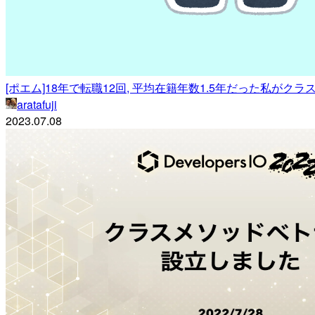
[ポエム]18年で転職12回, 平均在籍年数1.5年だった私がク
aratafuji
2023.07.08