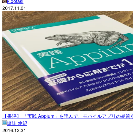
k.ootaki
2017.11.01
【書評】 「実践 Appium」を読んで、モバイルアプリの品
諏訪 悠紀
2016.12.31