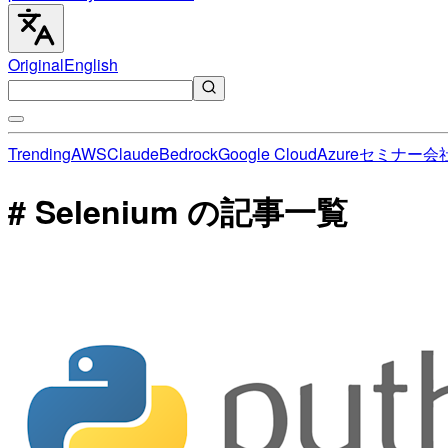
Original
English
Trending
AWS
Claude
Bedrock
Google Cloud
Azure
セミナー
会
# Selenium の記事一覧