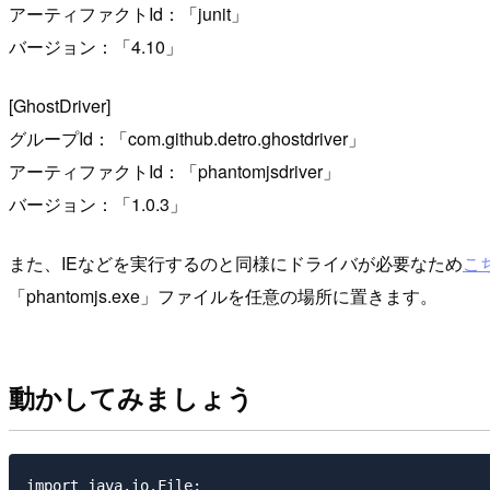
アーティファクトId：「junit」
バージョン：「4.10」
[GhostDriver]
グループId：「com.github.detro.ghostdriver」
アーティファクトId：「phantomjsdriver」
バージョン：「1.0.3」
また、IEなどを実行するのと同様にドライバが必要なため
こ
「phantomjs.exe」ファイルを任意の場所に置きます。
動かしてみましょう
import java.io.File;
