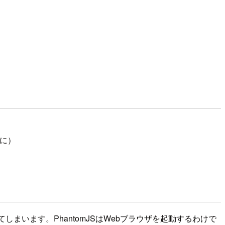
。
会に）
しまいます。PhantomJSはWebブラウザを起動するわけで