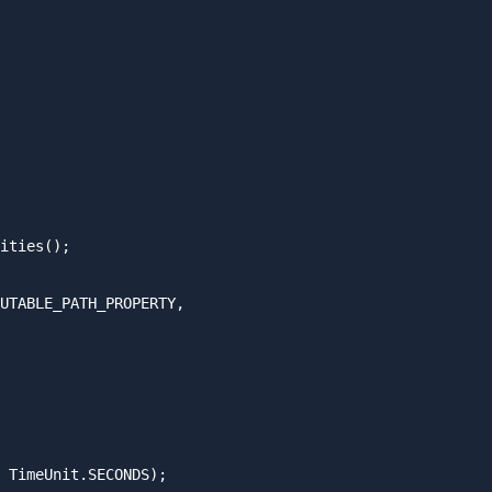
ities();

UTABLE_PATH_PROPERTY,

 TimeUnit.SECONDS);
