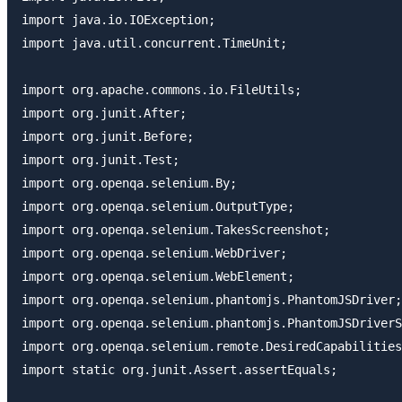
import java.io.IOException;

import java.util.concurrent.TimeUnit;

import org.apache.commons.io.FileUtils;

import org.junit.After;

import org.junit.Before;

import org.junit.Test;

import org.openqa.selenium.By;

import org.openqa.selenium.OutputType;

import org.openqa.selenium.TakesScreenshot;

import org.openqa.selenium.WebDriver;

import org.openqa.selenium.WebElement;

import org.openqa.selenium.phantomjs.PhantomJSDriver;

import org.openqa.selenium.phantomjs.PhantomJSDriverS
import org.openqa.selenium.remote.DesiredCapabilities
import static org.junit.Assert.assertEquals;
