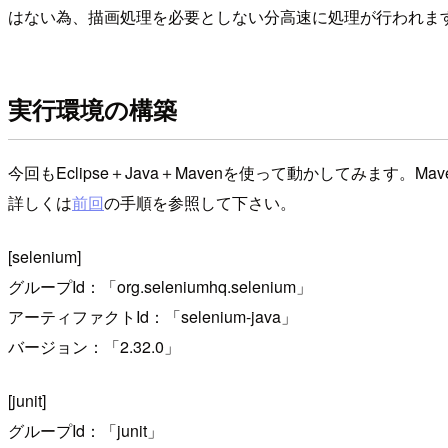
はない為、描画処理を必要としない分高速に処理が行われま
実行環境の構築
今回もEclipse＋Java＋Mavenを使って動かしてみます
詳しくは
前回
の手順を参照して下さい。
[selenium]
グループId：「org.seleniumhq.selenium」
アーティファクトId：「selenium-java」
バージョン：「2.32.0」
[junit]
グループId：「junit」