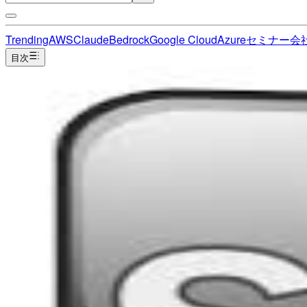
Trending
AWS
Claude
Bedrock
Google Cloud
Azure
セミナー
会
目次