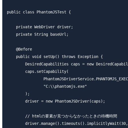
public class PhantomJSTest {

    private WebDriver driver;

    private String baseUrl;

    @Before

    public void setUp() throws Exception {

        DesiredCapabilities caps = new DesiredCapabil
        caps.setCapability(

                PhantomJSDriverService.PHANTOMJS_EXEC
                "C:\\phantomjs.exe"

        );

        driver = new PhantomJSDriver(caps);

        // htmlの要素が見つからなかったときの待機時間

        driver.manage().timeouts().implicitlyWait(30,