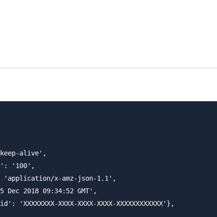
keep-alive',

': '100',

 'application/x-amz-json-1.1',

5 Dec 2018 09:34:52 GMT',

id': 'XXXXXXXX-XXXX-XXXX-XXXX-XXXXXXXXXXXX'},
