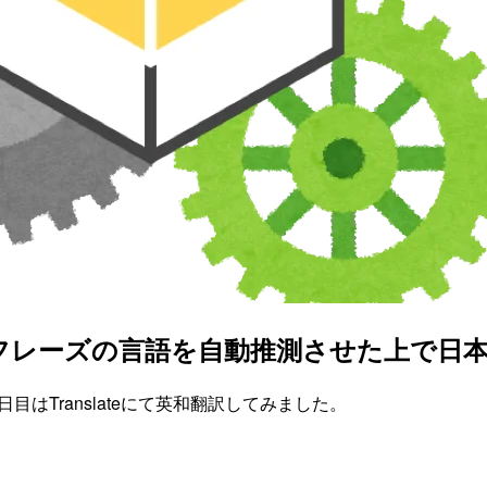
nslateで、元フレーズの言語を自動推測させた上
rです。9日目はTranslateにて英和翻訳してみました。