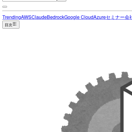
Trending
AWS
Claude
Bedrock
Google Cloud
Azure
セミナー
会
目次