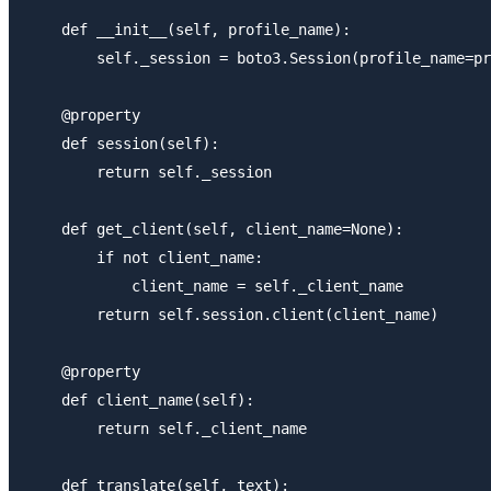
    def __init__(self, profile_name):

        self._session = boto3.Session(profile_name=pr
    @property

    def session(self):

        return self._session

    def get_client(self, client_name=None):

        if not client_name:

            client_name = self._client_name

        return self.session.client(client_name)

    @property

    def client_name(self):

        return self._client_name

    def translate(self, text):
