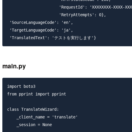
                      'RequestId': 'XXXXXXXX-XXXX-XXX
                      'RetryAttempts': 0},

 'SourceLanguageCode': 'en',

 'TargetLanguageCode': 'ja',

main.py
import boto3

from pprint import pprint

class TranslateWizard:

    _client_name = 'translate'

    _session = None
