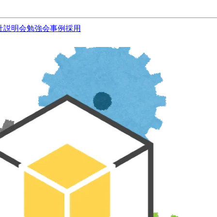
社説明会
勉強会
事例
採用