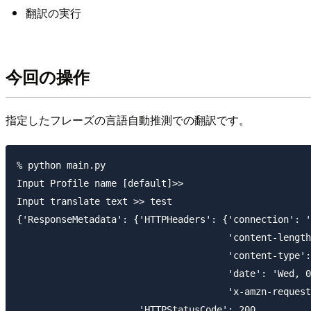
翻訳の実行
今回の操作
指定したフレーズの言語自動推測での翻訳です。
% python main.py

Input Profile name [default]>>

Input translate text >> test

{'ResponseMetadata': {'HTTPHeaders': {'connection': '
                                      'content-length
                                      'content-type':
                                      'date': 'Wed, 0
                                      'x-amzn-request
                      'HTTPStatusCode': 200,
