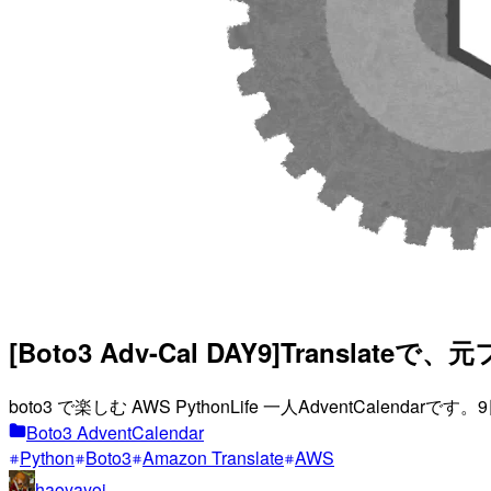
[Boto3 Adv-Cal DAY9]Tra
boto3 で楽しむ AWS PythonLife 一人AdventCalenda
Boto3 AdventCalendar
Python
Boto3
Amazon Translate
AWS
haoyayoi