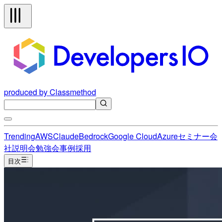
produced by Classmethod
Trending
AWS
Claude
Bedrock
Google Cloud
Azure
セミナー
会
社説明会
勉強会
事例
採用
目次