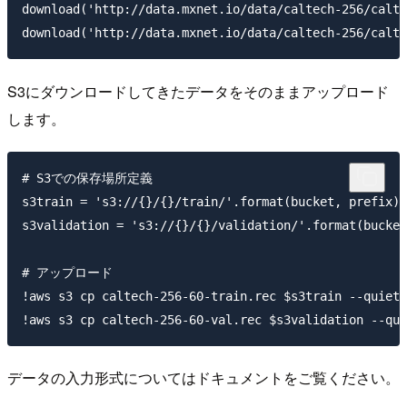
download('http://data.mxnet.io/data/caltech-256/calte
S3にダウンロードしてきたデータをそのままアップロード
します。
# S3での保存場所定義

s3train = 's3://{}/{}/train/'.format(bucket, prefix)

s3validation = 's3://{}/{}/validation/'.format(bucket
# アップロード

!aws s3 cp caltech-256-60-train.rec $s3train --quiet

データの入力形式についてはドキュメントをご覧ください。