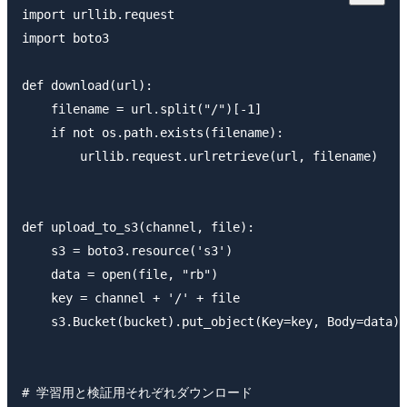
import urllib.request

import boto3

def download(url):

    filename = url.split("/")[-1]

    if not os.path.exists(filename):

        urllib.request.urlretrieve(url, filename)

def upload_to_s3(channel, file):

    s3 = boto3.resource('s3')

    data = open(file, "rb")

    key = channel + '/' + file

    s3.Bucket(bucket).put_object(Key=key, Body=data)

# 学習用と検証用それぞれダウンロード
