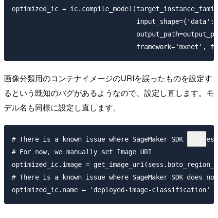
optimized_ic = ic.compile_model(target_instance_famil
                                input_shape={'data':[
                                output_path=output_pa
画像分類用のコンテナイメージのURIを誤ったものを設定す
るという既知のバグがあるようなので、設定し直します。モ
デル名も同様に設定し直します。
# There is a known issue where SageMaker SDK locates 
# For now, we manually set Image URI

optimized_ic.image = get_image_uri(sess.boto_region_n
# There is a known issue where SageMaker SDK does not