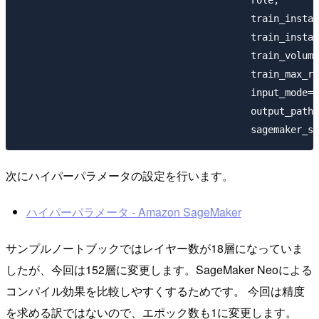
                                         role, 

                                         train_instan
                                         train_instan
                                         train_volume
                                         train_max_ru
                                         input_mode= 
                                         output_path=
次にハイパーパラメータの設定を行います。
ハイパーパラメータ - Amazon SageMaker
サンプルノートブックではレイヤー数が18層になっていま
したが、今回は152層に変更します。SageMaker Neoによる
コンパイル効果を比較しやすくするためです。 今回は精度
を求める訳ではないので、エポック数も1に変更します。