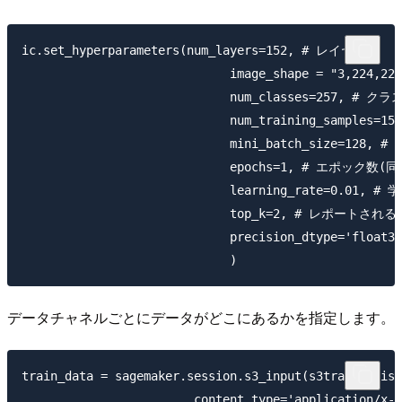
ic.set_hyperparameters(num_layers=152, # レイヤー数

                             image_shape = "3,224,
                             num_classes=257, # クラス
                             num_training_samples=
                             mini_batch_size
                             epochs=1, # エポ
                             learning_rate=0.01, # 
                             top_k=2, 
                             precision_dtype
データチャネルごとにデータがどこにあるかを指定します。
train_data = sagemaker.session.s3_input(s3train, dist
                        content_type='application/x-r