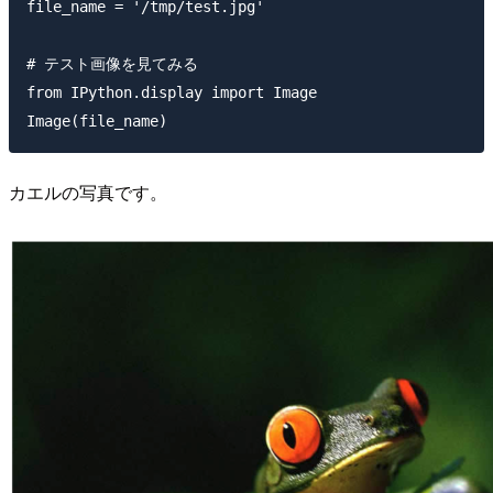
file_name = '/tmp/test.jpg'

# テスト画像を見てみる

from IPython.display import Image

カエルの写真です。