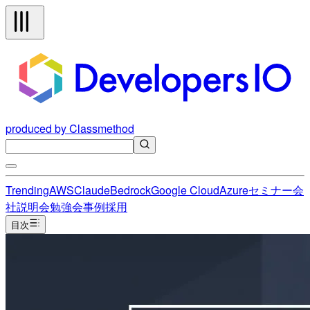
produced by Classmethod
Trending
AWS
Claude
Bedrock
Google Cloud
Azure
セミナー
会
社説明会
勉強会
事例
採用
目次