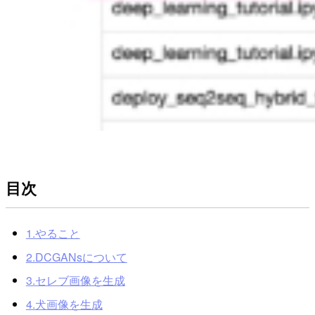
目次
1.やること
2.DCGANsについて
3.セレブ画像を生成
4.犬画像を生成