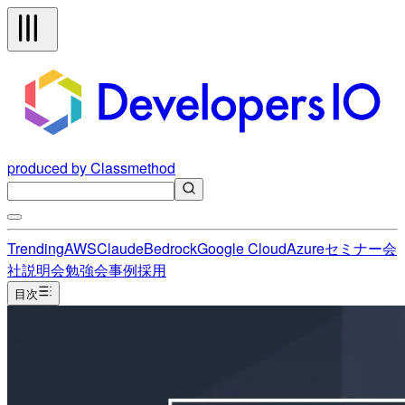
produced by Classmethod
Trending
AWS
Claude
Bedrock
Google Cloud
Azure
セミナー
会
社説明会
勉強会
事例
採用
目次