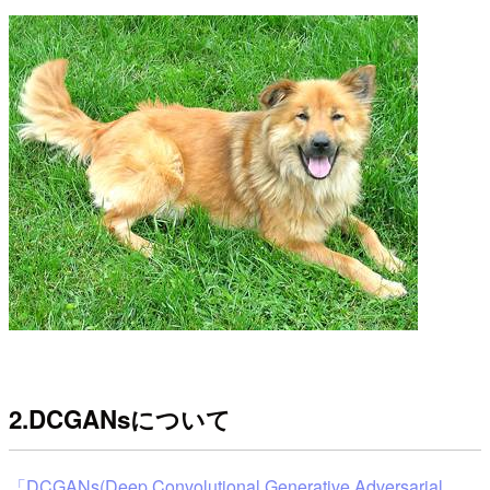
2.DCGANsについて
「DCGANs(Deep Convolutional Generative Adversarial