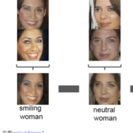
引用:
arxivのFigure7