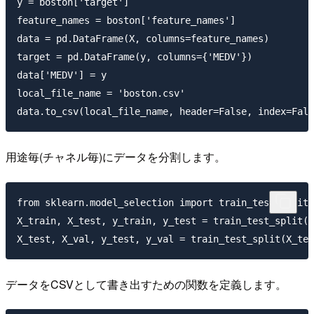
y = boston['target']

feature_names = boston['feature_names']

data = pd.DataFrame(X, columns=feature_names)

target = pd.DataFrame(y, columns={'MEDV'})

data['MEDV'] = y

local_file_name = 'boston.csv'

用途毎(チャネル毎)にデータを分割します。
from sklearn.model_selection import train_test_split

X_train, X_test, y_train, y_test = train_test_split(X
データをCSVとして書き出すための関数を定義します。