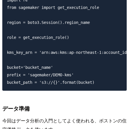
from sagemaker import get_execution_role

region = boto3.Session().region_name

role = get_execution_role()

kms_key_arn = 'arn:aws:kms:ap-northeast-1:account_id:
bucket='bucket_name'

prefix = 'sagemaker/DEMO-kms'

データ準備
今回はデータ分析の入門としてよく使われる、ボストンの住