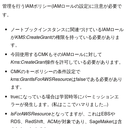
管理を行うIAMポリシー(IAMロールの設定)に注意が必要で
す。
ノートブックインスタンスに関連づけているIAMロール
が
KMS:CreateGrant
の権限を持っている必要がありま
す。
今回使用するCMKもそのIAMロールに対して
Kms:CreateGrant
操作を許可している必要があります。
CMKのキーポリシーの条件設定で
kms:GrantIsForAWSResource
はfalseである必要があり
ます。
trueになっている場合は学習時等にパーミッションエ
ラーが発生します。(私はここでハマりました...)
IsForAWSResource
となってますが、これはEBSや
RDS、RedShift、ACMが対象であり、SageMakerは含