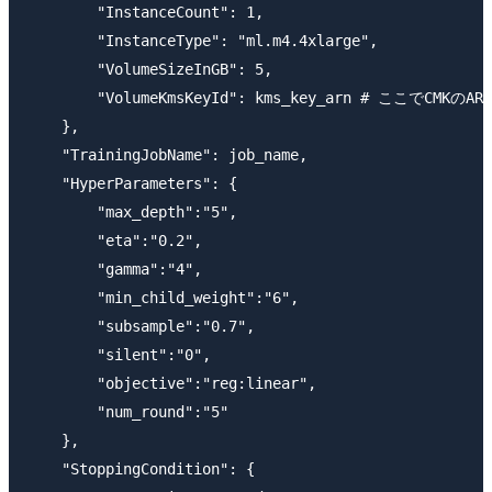
        "InstanceCount": 1,

        "InstanceType": "ml.m4.4xlarge",

        "VolumeSizeInGB": 5,

        "VolumeKmsKeyId": kms_key_arn # ここでCMKのAR
    },

    "TrainingJobName": job_name,

    "HyperParameters": {

        "max_depth":"5",

        "eta":"0.2",

        "gamma":"4",

        "min_child_weight":"6",

        "subsample":"0.7",

        "silent":"0",

        "objective":"reg:linear",

        "num_round":"5"

    },

    "StoppingCondition": {
