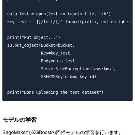
data_test = open(test_no_labels_file, 'rb')

key_test = '{}/test/{}'.format(prefix,test_no_labels_
print("Put object...")

s3.put_object(Bucket=bucket,

              Key=key_test,

              Body=data_test,

              ServerSideEncryption='aws:kms',

              SSEKMSKeyId=kms_key_id)

モデルの学習
SageMakerでXGBoostの回帰モデルの学習を行います。