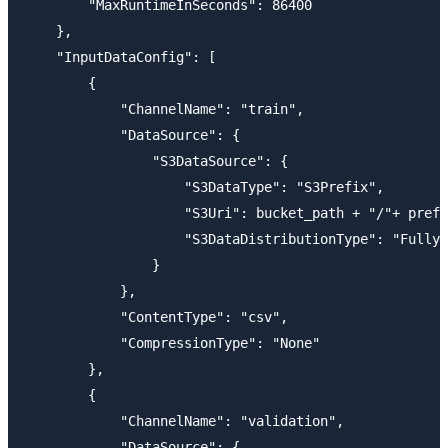
        "MaxRuntimeInSeconds": 86400

    },

    "InputDataConfig": [

        {

            "ChannelName": "train",

            "DataSource": {

                "S3DataSource": {

                    "S3DataType": "S3Prefix",

                    "S3Uri": bucket_path + "/"+ prefi
                    "S3DataDistributionType": "FullyR
                }

            },

            "ContentType": "csv",

            "CompressionType": "None"

        },

        {

            "ChannelName": "validation",

            "DataSource": {
