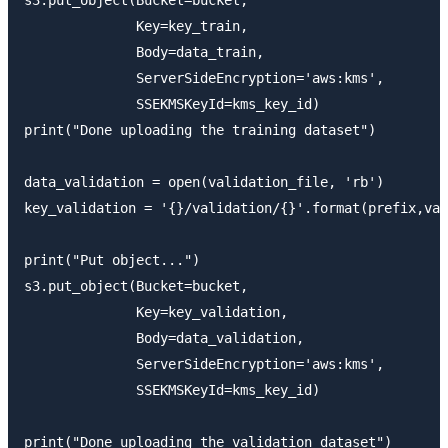
s3.put_object(Bucket=bucket,

              Key=key_train,

              Body=data_train,

              ServerSideEncryption='aws:kms',

              SSEKMSKeyId=kms_key_id)

print("Done uploading the training dataset")

data_validation = open(validation_file, 'rb')

key_validation = '{}/validation/{}'.format(prefix,val
print("Put object...")

s3.put_object(Bucket=bucket,

              Key=key_validation,

              Body=data_validation,

              ServerSideEncryption='aws:kms',

              SSEKMSKeyId=kms_key_id)

print("Done uploading the validation dataset")
