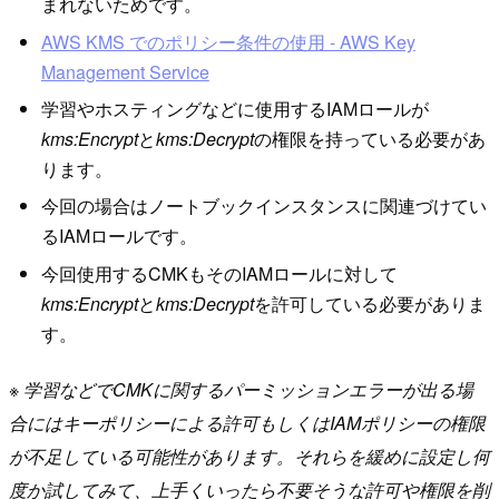
まれないためです。
AWS KMS でのポリシー条件の使用 - AWS Key
Management Service
学習やホスティングなどに使用するIAMロールが
kms:Encrypt
と
kms:Decrypt
の権限を持っている必要があ
ります。
今回の場合はノートブックインスタンスに関連づけてい
るIAMロールです。
今回使用するCMKもそのIAMロールに対して
kms:Encrypt
と
kms:Decrypt
を許可している必要がありま
す。
※ 学習などでCMKに関するパーミッションエラーが出る場
合にはキーポリシーによる許可もしくはIAMポリシーの権限
が不足している可能性があります。それらを緩めに設定し何
度か試してみて、上手くいったら不要そうな許可や権限を削