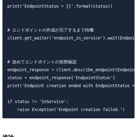
print('EndpointStatus = {}'.format(status))

# エンドポイントの作成が完了するまで待機

client.get_waiter('endpoint_in_service').wait(Endpoin
# 改めてエンドポイントの状態確認

endpoint_response = client.describe_endpoint(Endpoint
status = endpoint_response['EndpointStatus']

print('Endpoint creation ended with EndpointStatus = 
if status != 'InService':
