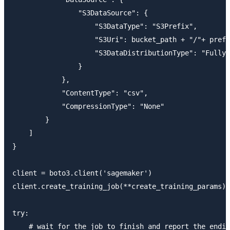
                "S3DataSource": {

                    "S3DataType": "S3Prefix",

                    "S3Uri": bucket_path + "/"+ prefi
                    "S3DataDistributionType": "FullyR
                }

            },

            "ContentType": "csv",

            "CompressionType": "None"

        }

    ]

}

client = boto3.client('sagemaker')

client.create_training_job(**create_training_params)

try:

    # wait for the job to finish and report the endin