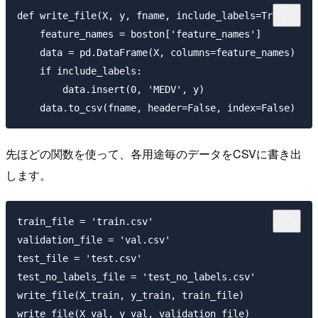
def write_file(X, y, fname, include_labels=True):

    feature_names = boston['feature_names']

    data = pd.DataFrame(X, columns=feature_names)

    if include_labels:

        data.insert(0, 'MEDV', y)

先ほどの関数を使って、各用途毎のデータをCSVに書き出
します。
train_file = 'train.csv'

validation_file = 'val.csv'

test_file = 'test.csv'

test_no_labels_file = 'test_no_labels.csv'

write_file(X_train, y_train, train_file)

write_file(X_val, y_val, validation_file)
