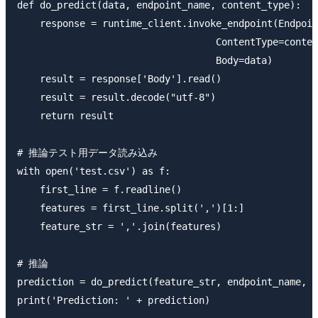
def do_predict(data, endpoint_name, content_type):

    response = runtime_client.invoke_endpoint(Endpoin
                                   ContentType=conten
                                   Body=data)

    result = response['Body'].read()

    result = result.decode("utf-8")

    return result

# 推論テスト用データ読み込み

with open('test.csv') as f:

    first_line = f.readline()

    features = first_line.split(',')[1:]

    feature_str = ','.join(features)

# 推論

prediction = do_predict(feature_str, endpoint_name, '