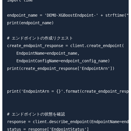
endpoint_name = 'DEMO-XGBoostEndpoint-' + strftime("%
print(endpoint_name)

# エンドポイントの作成リクエスト

create_endpoint_response = client.create_endpoint(

    EndpointName=endpoint_name,

    EndpointConfigName=endpoint_config_name)

print(create_endpoint_response['EndpointArn'])

print('EndpointArn = {}'.format(create_endpoint_respo
# エンドポイントの状態を確認

response = client.describe_endpoint(EndpointName=endp
status = response['EndpointStatus']
