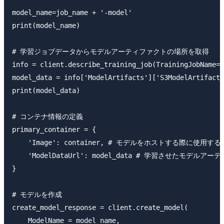
model_name=job_name + '-model'

print(model_name)

# 学習ジョブデータからモデルアーティファクトの場所を取得

info = client.describe_training_job(TrainingJobName=j
model_data = info['ModelArtifacts']['S3ModelArtifacts
print(model_data)

# コンテナ情報の定義

primary_container = {

    'Image': container, # モデルをホストする際に使用
    'ModelDataUrl': model_data # 学習させたモデルア
}

# モデルを作成

create_model_response = client.create_model(

    ModelName = model_name,
