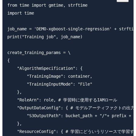
from time import gmtime, strftime

import time

job_name = 'DEMO-xgboost-single-regression' + strftim
print("Training job", job_name)

create_training_params = \

{

    "AlgorithmSpecification": {

        "TrainingImage": container,

        "TrainingInputMode": "File"

    },

    "RoleArn": role, # 学習時に使用するIAMロール

    "OutputDataConfig": { # モデルアーティファクトの出力
        "S3OutputPath": bucket_path + "/"+ prefix + "
    },

    "ResourceConfig": { # 学習にどういうリソースで学習す