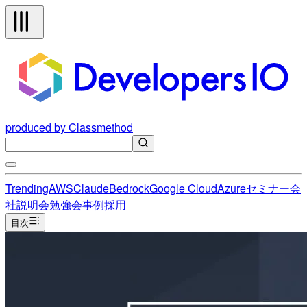
produced by Classmethod
Trending
AWS
Claude
Bedrock
Google Cloud
Azure
セミナー
会
社説明会
勉強会
事例
採用
目次