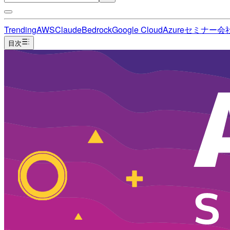
Trending
AWS
Claude
Bedrock
Google Cloud
Azure
セミナー
会
目次