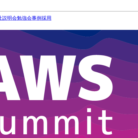
社説明会
勉強会
事例
採用