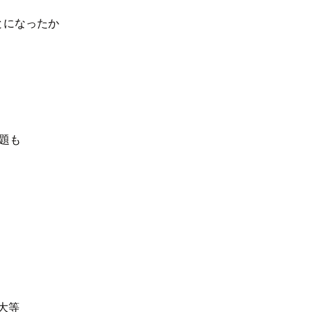
とになったか
題も
大等