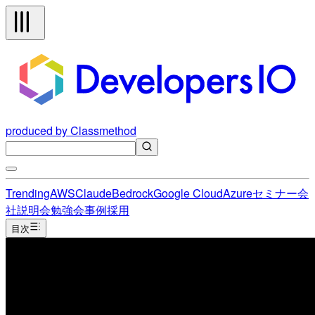
produced by Classmethod
Trending
AWS
Claude
Bedrock
Google Cloud
Azure
セミナー
会
社説明会
勉強会
事例
採用
目次