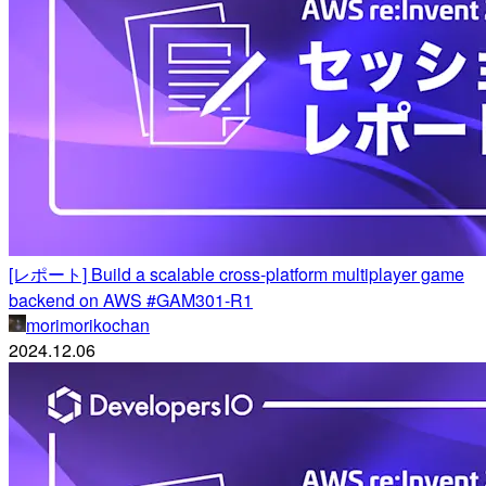
[レポート] Build a scalable cross-platform multiplayer game
backend on AWS #GAM301-R1
morimorikochan
2024.12.06