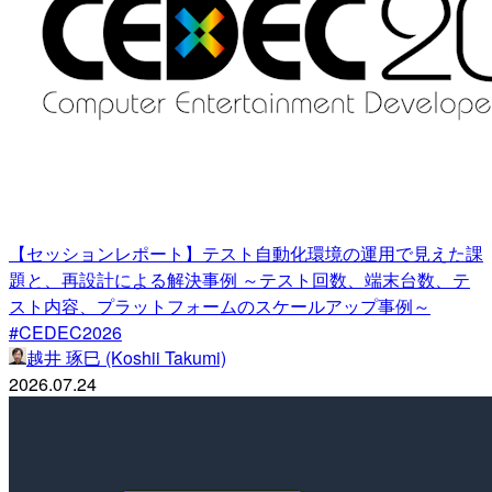
【セッションレポート】テスト自動化環境の運用で見えた課
題と、再設計による解決事例 ～テスト回数、端末台数、テ
スト内容、プラットフォームのスケールアップ事例～
#CEDEC2026
越井 琢巳 (Koshii Takumi)
2026.07.24