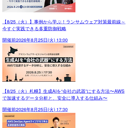
【8/25（火）】事例から学ぶ！ランサムウェア対策最前線～
今すぐ実践できる多重防御戦略
開催前
2026年8月25日(火) 13:00
【8/25（火）札幌】生成AIを“会社の武器”にする方法〜AWS
で加速するデータ分析と、安全に導入する仕組み〜
開催前
2026年8月25日(火) 17:30