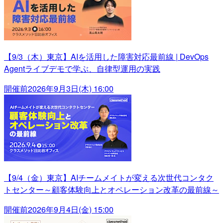
【9/3（木）東京】AIを活用した障害対応最前線 | DevOps
Agentライブデモで学ぶ、自律型運用の実践
開催前
2026年9月3日(木) 16:00
【9/4（金）東京】AIチームメイトが変える次世代コンタク
トセンター～顧客体験向上とオペレーション改革の最前線～
開催前
2026年9月4日(金) 15:00