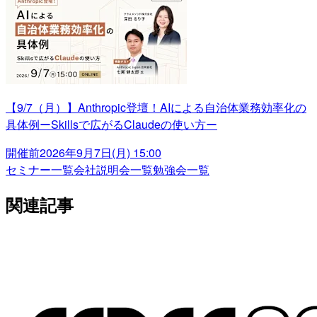
【9/7（月）】Anthropic登壇！AIによる自治体業務効率化の
具体例ーSkillsで広がるClaudeの使い方ー
開催前
2026年9月7日(月) 15:00
セミナー一覧
会社説明会一覧
勉強会一覧
関連記事