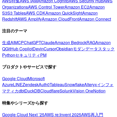
AWS特集
AWS IAM
Amazon Cognito
AWS Security Hub
AWS
Organizations
AWS Control Tower
Amazon EC2
Amazon
S3
S3 Tables
AWS CDK
Amazon QuickSight
Amazon
Redshift
AWS Amplify
Amazon CloudFront
Amazon Connect
注目のテーマ
生成AI
MCP
ChatGPT
Claude
Amazon Bedrock
RAG
Amazon
Q
GitHub Copilot
Devin
Cursor
Obsidian
モダンデータスタック
Python
セキュリティ
PM
プロダクトやサービスで探す
Google Cloud
Microsoft
Azure
LINE
Zendesk
Auth0
Tableau
Snowflake
Alteryx
インフォ
マティカ
dbt
DuckDB
Cloudflare
Splunk
Vision One
Notion
特集やシリーズから探す
Google Cloud Next ’25
AWS re:Invent 2025
AWS再入門