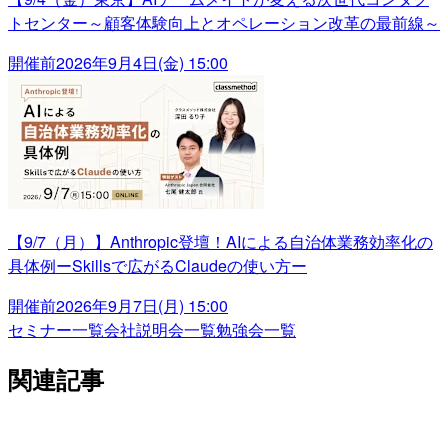
トセンター～顧客体験向上とオペレーション改革の最前線～
開催前
2026年9月4日(金) 15:00
【9/7（月）】Anthropic登壇！AIによる自治体業務効率化の
具体例ーSkillsで広がるClaudeの使い方ー
開催前
2026年9月7日(月) 15:00
セミナー一覧
会社説明会一覧
勉強会一覧
関連記事