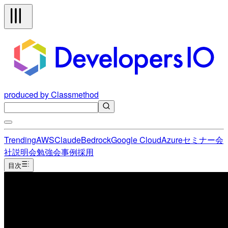
produced by Classmethod
Trending
AWS
Claude
Bedrock
Google Cloud
Azure
セミナー
会
社説明会
勉強会
事例
採用
目次