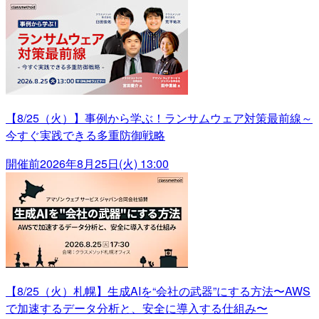
【8/25（火）】事例から学ぶ！ランサムウェア対策最前線～
今すぐ実践できる多重防御戦略
開催前
2026年8月25日(火) 13:00
【8/25（火）札幌】生成AIを“会社の武器”にする方法〜AWS
で加速するデータ分析と、安全に導入する仕組み〜