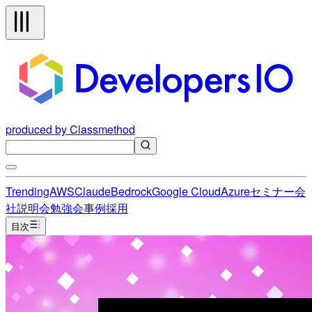
produced by Classmethod
Trending
AWS
Claude
Bedrock
Google Cloud
Azure
セミナー
会
社説明会
勉強会
事例
採用
目次