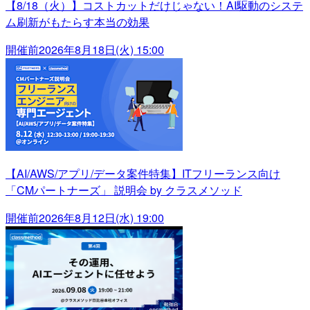
【8/18（火）】コストカットだけじゃない！AI駆動のシステ
ム刷新がもたらす本当の効果
開催前
2026年8月18日(火) 15:00
【AI/AWS/アプリ/データ案件特集】ITフリーランス向け
「CMパートナーズ」 説明会 by クラスメソッド
開催前
2026年8月12日(水) 19:00