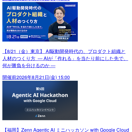
【8/21（金）東京】 AI駆動開発時代の、プロダクト組織と
人材のつくり方 ― AIが「作れる」を当たり前にした先で、
何が勝負を分けるのか ―
開催前
2026年8月21日(金) 15:00
【福岡】Zenn Agentic AI ミニハッカソン with Google Cloud