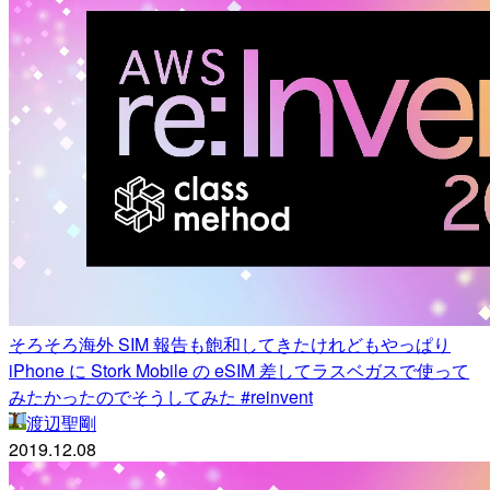
そろそろ海外 SIM 報告も飽和してきたけれどもやっぱり
iPhone に Stork Mobile の eSIM 差してラスベガスで使って
みたかったのでそうしてみた #reinvent
渡辺聖剛
2019.12.08