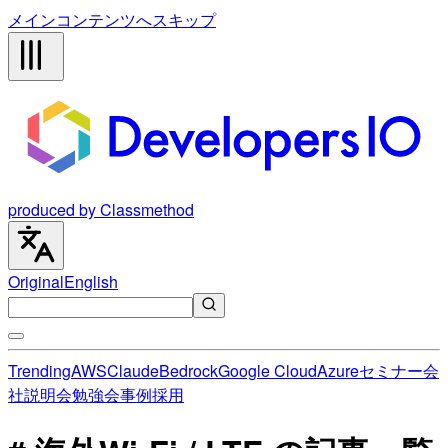
メインコンテンツへスキップ
produced by Classmethod
Original
English
Trending
AWS
Claude
Bedrock
Google Cloud
Azure
セミナー
会
社説明会
勉強会
事例
採用