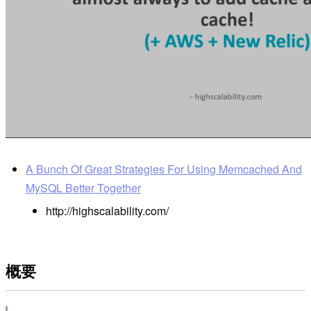
A Bunch Of Great Strategies For Using Memcached And
MySQL Better Together
http://highscalability.com/
概要