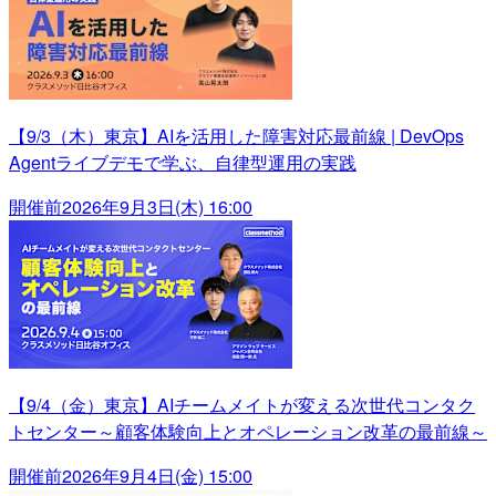
【9/3（木）東京】AIを活用した障害対応最前線 | DevOps
Agentライブデモで学ぶ、自律型運用の実践
開催前
2026年9月3日(木) 16:00
【9/4（金）東京】AIチームメイトが変える次世代コンタク
トセンター～顧客体験向上とオペレーション改革の最前線～
開催前
2026年9月4日(金) 15:00