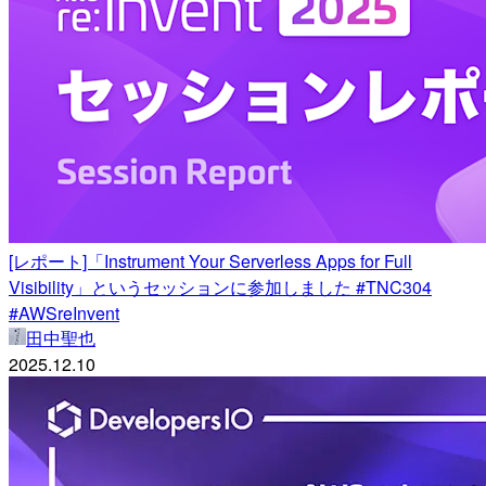
[レポート]「Instrument Your Serverless Apps for Full
Visibility」というセッションに参加しました #TNC304
#AWSreInvent
田中聖也
2025.12.10