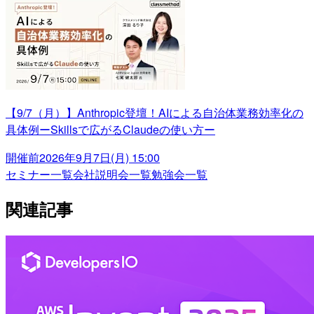
【9/7（月）】Anthropic登壇！AIによる自治体業務効率化の
具体例ーSkillsで広がるClaudeの使い方ー
開催前
2026年9月7日(月) 15:00
セミナー一覧
会社説明会一覧
勉強会一覧
関連記事