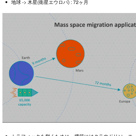
地球 -> 木星(衛星エウロパ) : 72ヶ月