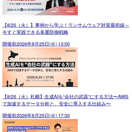
【8/25（火）】事例から学ぶ！ランサムウェア対策最前線～
今すぐ実践できる多重防御戦略
開催前
2026年8月25日(火) 13:00
【8/25（火）札幌】生成AIを“会社の武器”にする方法〜AWS
で加速するデータ分析と、安全に導入する仕組み〜
開催前
2026年8月25日(火) 17:30