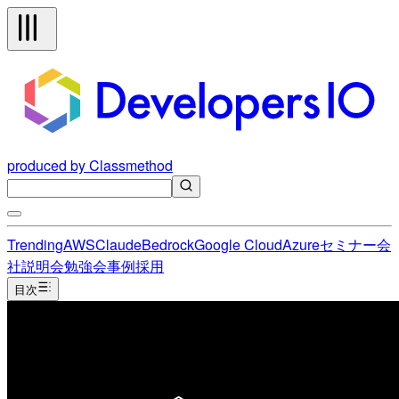
produced by Classmethod
Trending
AWS
Claude
Bedrock
Google Cloud
Azure
セミナー
会
社説明会
勉強会
事例
採用
目次