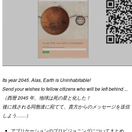
Its year 2045. Alas, Earth is Uninhabitable!
Send your wishes to fellow citizens who will be left behind ...
（西暦 2045 年、地球は死の星と化した！
後に残される同胞達に宛てて、貴方からのメッセージを送信
しよう……）
アプリケーションのプロビジョニングについてまとめ