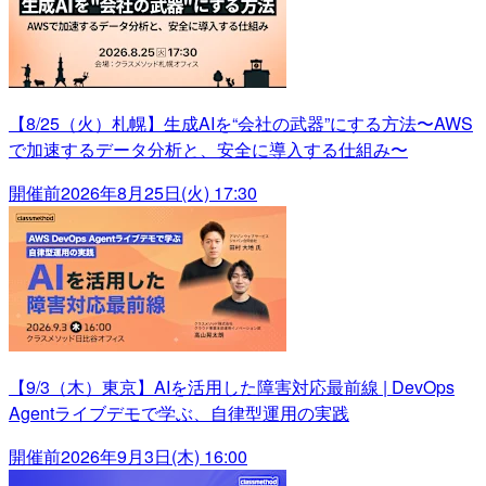
【8/25（火）札幌】生成AIを“会社の武器”にする方法〜AWS
で加速するデータ分析と、安全に導入する仕組み〜
開催前
2026年8月25日(火) 17:30
【9/3（木）東京】AIを活用した障害対応最前線 | DevOps
Agentライブデモで学ぶ、自律型運用の実践
開催前
2026年9月3日(木) 16:00