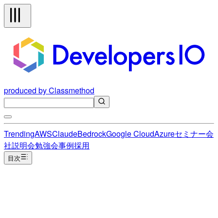
produced by Classmethod
Trending
AWS
Claude
Bedrock
Google Cloud
Azure
セミナー
会
社説明会
勉強会
事例
採用
目次