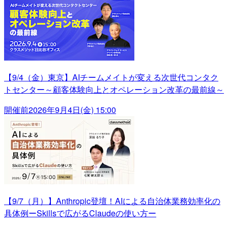
【9/4（金）東京】AIチームメイトが変える次世代コンタク
トセンター～顧客体験向上とオペレーション改革の最前線～
開催前
2026年9月4日(金) 15:00
【9/7（月）】Anthropic登壇！AIによる自治体業務効率化の
具体例ーSkillsで広がるClaudeの使い方ー