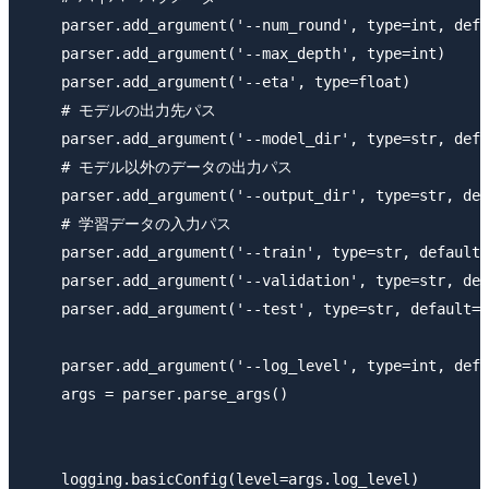
    parser.add_argument('--num_round', type=int, defa
    parser.add_argument('--max_depth', type=int)

    parser.add_argument('--eta', type=float)

    # モデルの出力先パス

    parser.add_argument('--model_dir', type=str, defa
    # モデル以外のデータの出力パス

    parser.add_argument('--output_dir', type=str, def
    # 学習データの入力パス

    parser.add_argument('--train', type=str, default=
    parser.add_argument('--validation', type=str, def
    parser.add_argument('--test', type=str, default=o
    parser.add_argument('--log_level', type=int, defa
    args = parser.parse_args()

    logging.basicConfig(level=args.log_level)
