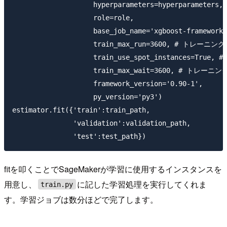
                    hyperparameters=hyperparameters,

                    role=role,

                    base_job_name='xgboost-framework-
                    train_max_run=3600, # トレ
                    train_use_spot_instances
                    train_max_wait=3600, # トレー
                    framework_version='0.90-1',

                    py_version='py3')

estimator.fit({'train':train_path,

               'validation':validation_path,

fitを叩くことでSageMakerが学習に使用するインスタンスを
用意し、
に記した学習処理を実行してくれま
train.py
す。学習ジョブは数分ほどで完了します。