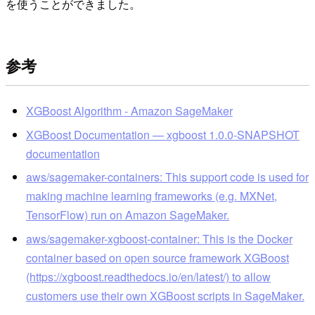
を使うことができました。
参考
XGBoost Algorithm - Amazon SageMaker
XGBoost Documentation — xgboost 1.0.0-SNAPSHOT
documentation
aws/sagemaker-containers: This support code is used for
making machine learning frameworks (e.g. MXNet,
TensorFlow) run on Amazon SageMaker.
aws/sagemaker-xgboost-container: This is the Docker
container based on open source framework XGBoost
(https://xgboost.readthedocs.io/en/latest/) to allow
customers use their own XGBoost scripts in SageMaker.