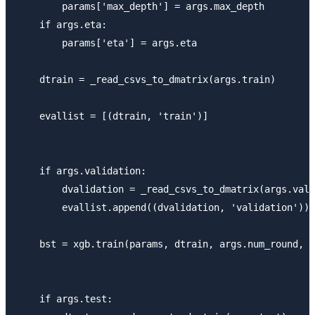
        params['max_depth'] = args.max_depth

    if args.eta:

        params['eta'] = args.eta

    dtrain = _read_csvs_to_dmatrix(args.train)

    evallist = [(dtrain, 'train')]

    if args.validation:

        dvalidation = _read_csvs_to_dmatrix(args.vali
        evallist.append((dvalidation, 'validation'))

    bst = xgb.train(params, dtrain, args.num_round, e
    if args.test:
