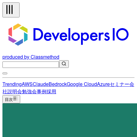
produced by Classmethod
Trending
AWS
Claude
Bedrock
Google Cloud
Azure
セミナー
会
社説明会
勉強会
事例
採用
目次