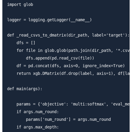
import glob

logger = logging.getLogger(__name__)

def _read_csvs_to_dmatrix(dir_path, label='target'):

    dfs = []

    for file in glob.glob(path.join(dir_path, '*.csv'
        dfs.append(pd.read_csv(file))

    df = pd.concat(dfs, axis=0, ignore_index=True)

    return xgb.DMatrix(df.drop(label, axis=1), df[lab
def main(args):

    params = {'objective': 'multi:softmax', 'eval_met
    if args.num_round:

        params['num_round'] = args.num_round

    if args.max_depth:
