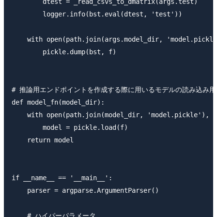
        dtest = _read_csvs_to_dmatrix(args.test)

        logger.info(bst.eval(dtest, 'test'))

    with open(path.join(args.model_dir, 'model.pickle
        pickle.dump(bst, f)

# 推論用エンドポイントを作成する際に用いるモデルの読み込み用処
def model_fn(model_dir):

    with open(path.join(model_dir, 'model.pickle'), '
        model = pickle.load(f)

    return model

if __name__ == '__main__':

    parser = argparse.ArgumentParser()

    # ハイパーパラメータ
