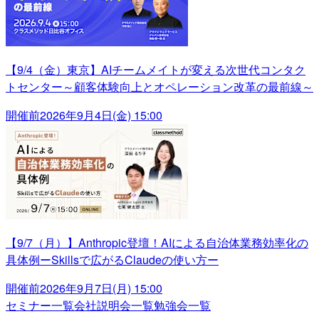
【9/4（金）東京】AIチームメイトが変える次世代コンタク
トセンター～顧客体験向上とオペレーション改革の最前線～
開催前
2026年9月4日(金) 15:00
【9/7（月）】Anthropic登壇！AIによる自治体業務効率化の
具体例ーSkillsで広がるClaudeの使い方ー
開催前
2026年9月7日(月) 15:00
セミナー一覧
会社説明会一覧
勉強会一覧