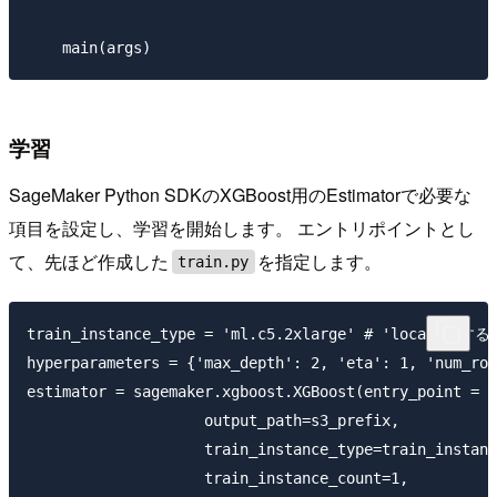
学習
SageMaker Python SDKのXGBoost用のEstimatorで必要な
項目を設定し、学習を開始します。 エントリポイントとし
て、先ほど作成した
を指定します。
train.py
train_instance_type = 'ml.c5.2xlarge' # 'loc
hyperparameters = {'max_depth': 2, 'eta': 1, 'num_rou
estimator = sagemaker.xgboost.XGBoost(entry_point = '
                    output_path=s3_prefix,

                    train_instance_type=train_instanc
                    train_instance_count=1,
