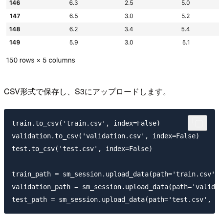
CSV形式で保存し、S3にアップロードします。
train.to_csv('train.csv', index=False)

validation.to_csv('validation.csv', index=False)

test.to_csv('test.csv', index=False)

train_path = sm_session.upload_data(path='train.csv',
validation_path = sm_session.upload_data(path='valida