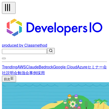
produced by Classmethod
Trending
AWS
Claude
Bedrock
Google Cloud
Azure
セミナー
会
社説明会
勉強会
事例
採用
目次