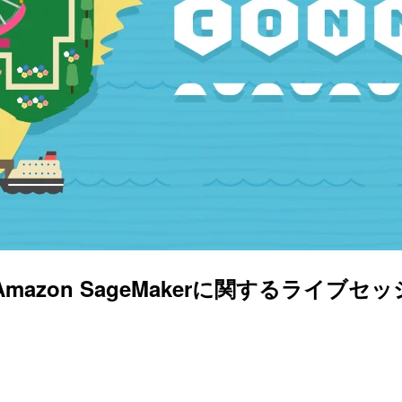
Day4でAmazon SageMakerに関するライ