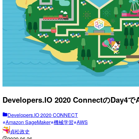
Developers.IO 2020 Connectの
Developers.IO 2020 CONNECT
Amazon SageMaker
機械学習
AWS
貞松政史
2020.06.26