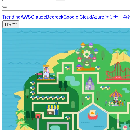
Trending
AWS
Claude
Bedrock
Google Cloud
Azure
セミナー
会
目次