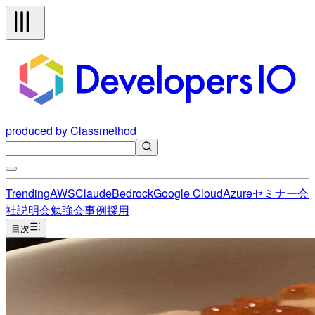
produced by Classmethod
Trending
AWS
Claude
Bedrock
Google Cloud
Azure
セミナー
会
社説明会
勉強会
事例
採用
目次