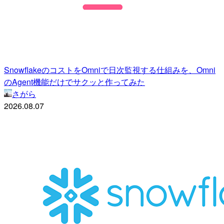
SnowflakeのコストをOmniで日次監視する仕組みを、Omni
のAgent機能だけでサクッと作ってみた
さがら
2026.08.07