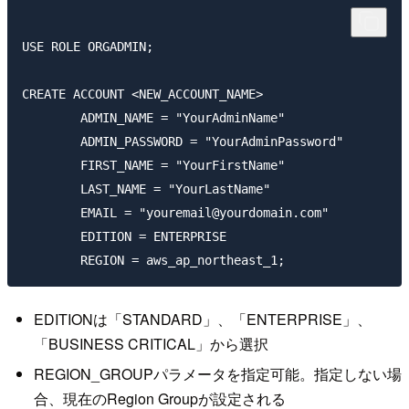
USE ROLE ORGADMIN;

CREATE ACCOUNT <NEW_ACCOUNT_NAME>

        ADMIN_NAME = "YourAdminName"

        ADMIN_PASSWORD = "YourAdminPassword"

        FIRST_NAME = "YourFirstName"

        LAST_NAME = "YourLastName"

        EMAIL = "youremail@yourdomain.com"

        EDITION = ENTERPRISE

EDITIONは「STANDARD」、「ENTERPRISE」、
「BUSINESS CRITICAL」から選択
REGION_GROUPパラメータを指定可能。指定しない場
合、現在のRegion Groupが設定される