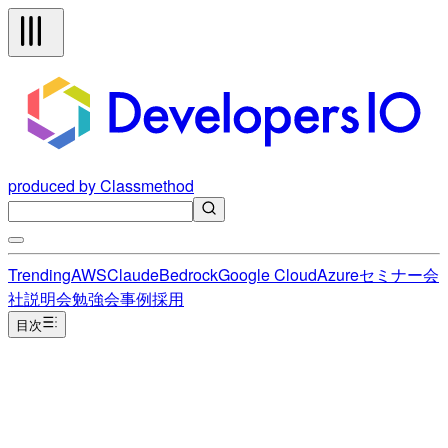
produced by Classmethod
Trending
AWS
Claude
Bedrock
Google Cloud
Azure
セミナー
会
社説明会
勉強会
事例
採用
目次