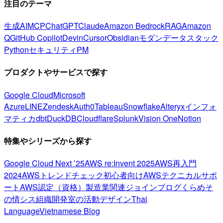
注目のテーマ
生成AI
MCP
ChatGPT
Claude
Amazon Bedrock
RAG
Amazon
Q
GitHub Copilot
Devin
Cursor
Obsidian
モダンデータスタック
Python
セキュリティ
PM
プロダクトやサービスで探す
Google Cloud
Microsoft
Azure
LINE
Zendesk
Auth0
Tableau
Snowflake
Alteryx
インフォ
マティカ
dbt
DuckDB
Cloudflare
Splunk
Vision One
Notion
特集やシリーズから探す
Google Cloud Next ’25
AWS re:Invent 2025
AWS再入門
2024
AWSトレンドチェック
初心者向け
AWSテクニカルサポ
ート
AWS認定（資格）
製造業関連
ジョインブログ
くらめそ
の情シス
組織開発室の活動
デザイン
Thai
Language
Vietnamese Blog