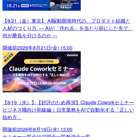
【8/21（金）東京】 AI駆動開発時代の、プロダクト組織と
人材のつくり方 ― AIが「作れる」を当たり前にした先で、
何が勝負を分けるのか ―
開催前
2026年8月21日(金) 15:00
【8/19（水）】【好評のため再演】Claude Coworkセミナー
ビジネス職向け初級編｜日常業務をAIで自動化する「正しい
始め方」
開催前
2026年8月19日(水) 13:00
セミナー一覧
会社説明会一覧
勉強会一覧