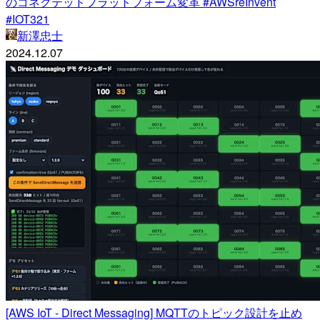
のコネクテッドプラットフォーム変革 #AWSreInvent
#IOT321
新澤忠士
2024.12.07
[AWS IoT - Direct Messaging] MQTTのトピック設計を止め