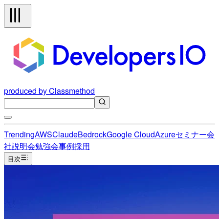
produced by Classmethod
Trending
AWS
Claude
Bedrock
Google Cloud
Azure
セミナー
会
社説明会
勉強会
事例
採用
目次