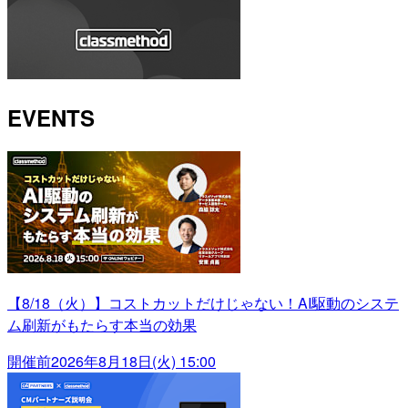
EVENTS
【8/18（火）】コストカットだけじゃない！AI駆動のシステ
ム刷新がもたらす本当の効果
開催前
2026年8月18日(火) 15:00