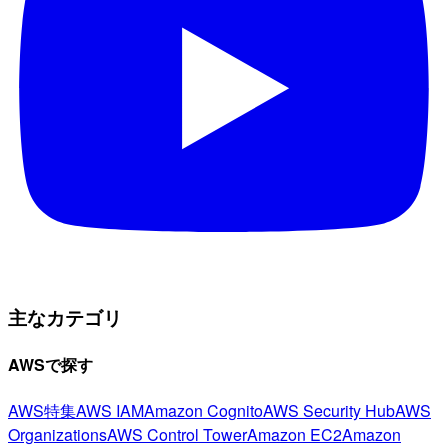
主なカテゴリ
AWSで探す
AWS特集
AWS IAM
Amazon Cognito
AWS Security Hub
AWS
Organizations
AWS Control Tower
Amazon EC2
Amazon