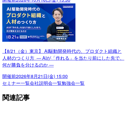
【8/21（金）東京】 AI駆動開発時代の、プロダクト組織と
人材のつくり方 ― AIが「作れる」を当たり前にした先で、
何が勝負を分けるのか ―
開催前
2026年8月21日(金) 15:00
セミナー一覧
会社説明会一覧
勉強会一覧
関連記事