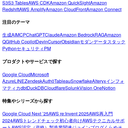
S3
S3 Tables
AWS CDK
Amazon QuickSight
Amazon
Redshift
AWS Amplify
Amazon CloudFront
Amazon Connect
注目のテーマ
生成AI
MCP
ChatGPT
Claude
Amazon Bedrock
RAG
Amazon
Q
GitHub Copilot
Devin
Cursor
Obsidian
モダンデータスタック
Python
セキュリティ
PM
プロダクトやサービスで探す
Google Cloud
Microsoft
Azure
LINE
Zendesk
Auth0
Tableau
Snowflake
Alteryx
インフォ
マティカ
dbt
DuckDB
Cloudflare
Splunk
Vision One
Notion
特集やシリーズから探す
Google Cloud Next ’25
AWS re:Invent 2025
AWS再入門
2024
AWSトレンドチェック
初心者向け
AWSテクニカルサポ
ート
AWS認定（資格）
製造業関連
ジョインブログ
くらめそ