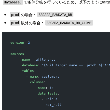
で条件分岐を行っているため、以下のようにtar
database:
の場合：
prod
SAGARA_RAWDATA_DB
以外の場合：
prod
SAGARA_RAWDATA_DB_CLONE
version
: 
2
sources
:
    - 
name
: 
jaffle_shop
      database
: 
"{% if target.name == 'prod' %}SAG
      tables
:
        - 
name
: 
customers
          columns
:
            - 
name
: 
id
              data_tests
:
                - 
unique
                - 
not_null