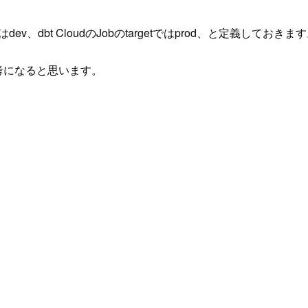
tialではdev、dbt CloudのJobのtargetではprod、と定義しておきま
が参考になると思います。
。