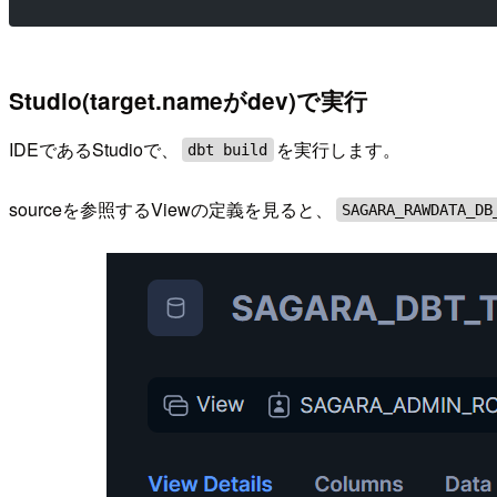
Studio(target.nameがdev)で実行
IDEであるStudioで、
を実行します。
dbt build
sourceを参照するViewの定義を見ると、
SAGARA_RAWDATA_DB