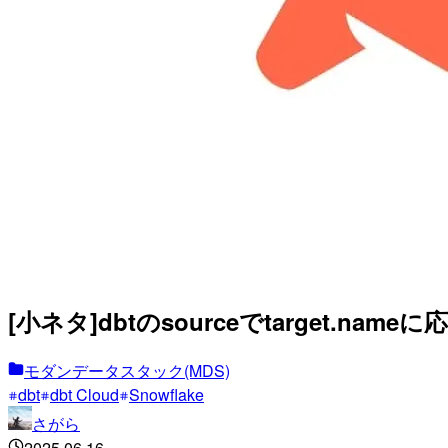
[小ネタ]dbtのsourceでtarget.
モダンデータスタック(MDS)
dbt
dbt Cloud
Snowflake
さがら
2025.06.16