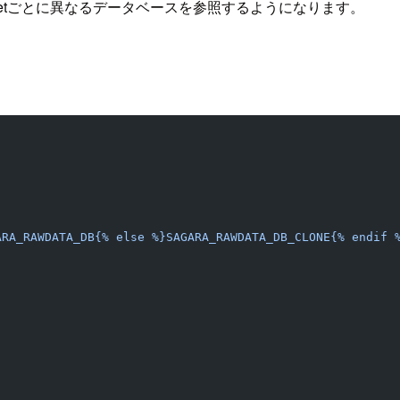
getごとに異なるデータベースを参照するようになります。
ARA_RAWDATA_DB{% else %}SAGARA_RAWDATA_DB_CLONE{% endif 