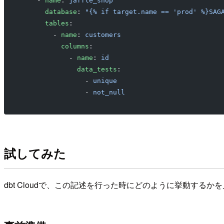
    - 
name
: 
jaffle_shop
      database
: 
"{% if target.name == 'prod' %}SAG
      tables
:
        - 
name
: 
customers
          columns
:
            - 
name
: 
id
              data_tests
:
                - 
unique
                - 
not_null
試してみた
dbt Cloudで、この記述を行った時にどのように挙動するか