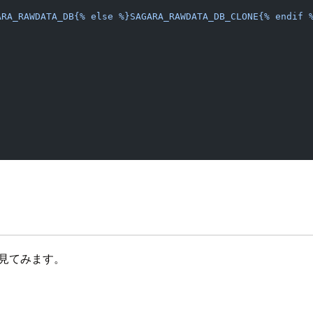
ARA_RAWDATA_DB{% else %}SAGARA_RAWDATA_DB_CLONE{% endif 
を見てみます。