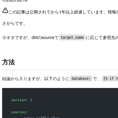
この記事は公開されてから1年以上経過しています。情報
さがらです。
小ネタですが、dbtのsourceで
に応じて参照先
target.name
方法
結論から入りますが、以下のように
で、
database:
{% if 
version
: 
2
sources
: