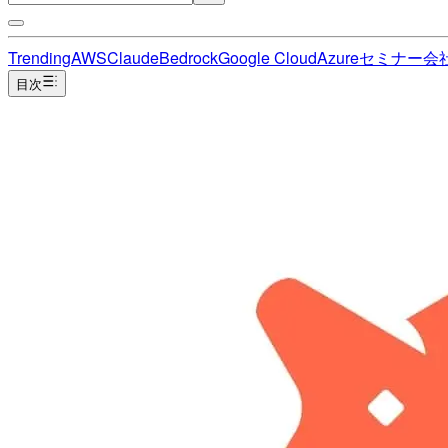
Trending
AWS
Claude
Bedrock
Google Cloud
Azure
セミナー
会
目次