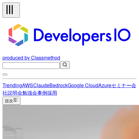
produced by Classmethod
Trending
AWS
Claude
Bedrock
Google Cloud
Azure
セミナー
会
社説明会
勉強会
事例
採用
目次