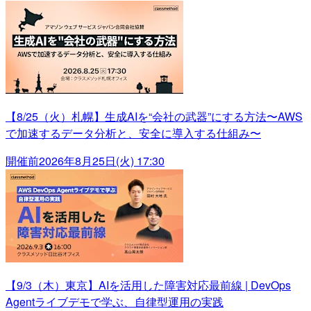
【8/25（火）札幌】生成AIを“会社の武器”にする方法〜AWS
で加速するデータ分析と、安全に導入する仕組み〜
開催前
2026年8月25日(火) 17:30
【9/3（木）東京】AIを活用した障害対応最前線 | DevOps
Agentライブデモで学ぶ、自律型運用の実践