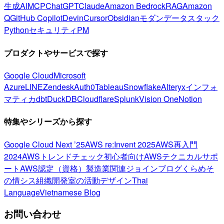
生成AI
MCP
ChatGPT
Claude
Amazon Bedrock
RAG
Amazon
Q
GitHub Copilot
Devin
Cursor
Obsidian
モダンデータスタック
Python
セキュリティ
PM
プロダクトやサービスで探す
Google Cloud
Microsoft
Azure
LINE
Zendesk
Auth0
Tableau
Snowflake
Alteryx
インフォ
マティカ
dbt
DuckDB
Cloudflare
Splunk
Vision One
Notion
特集やシリーズから探す
Google Cloud Next ’25
AWS re:Invent 2025
AWS再入門
2024
AWSトレンドチェック
初心者向け
AWSテクニカルサポ
ート
AWS認定（資格）
製造業関連
ジョインブログ
くらめそ
の情シス
組織開発室の活動
デザイン
Thai
Language
Vietnamese Blog
お問い合わせ