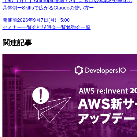
【9/7（月）】Anthropic登壇！AIによる自治体業務効率化の
具体例ーSkillsで広がるClaudeの使い方ー
開催前
2026年9月7日(月) 15:00
セミナー一覧
会社説明会一覧
勉強会一覧
関連記事