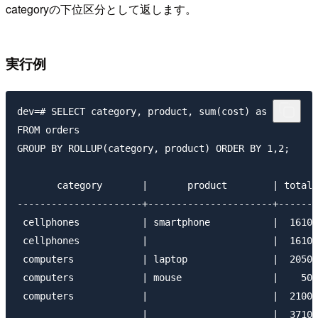
categoryの下位区分として返します。
実行例
dev=# SELECT category, product, sum(cost) as total

FROM orders

GROUP BY ROLLUP(category, product) ORDER BY 1,2;

       category       |       product        | total

----------------------+----------------------+-------

 cellphones           | smartphone           |  161
 cellphones           |                      |  161
 computers            | laptop               |  205
 computers            | mouse                |    5
 computers            |                      |  210
                      |                      |  3710