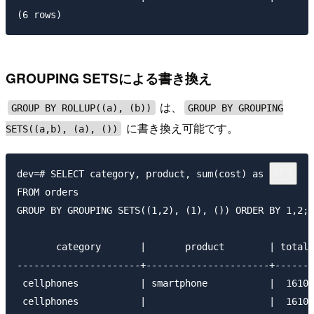
GROUPING SETSによる書き換え
は、
GROUP BY ROLLUP((a), (b))
GROUP BY GROUPING
に書き換え可能です。
SETS((a,b), (a), ())
dev=# SELECT category, product, sum(cost) as total

FROM orders

GROUP BY GROUPING SETS((1,2), (1), ()) ORDER BY 1,2;

       category       |       product        | total

----------------------+----------------------+-------

 cellphones           | smartphone           |  1610

 cellphones           |                      |  1610
