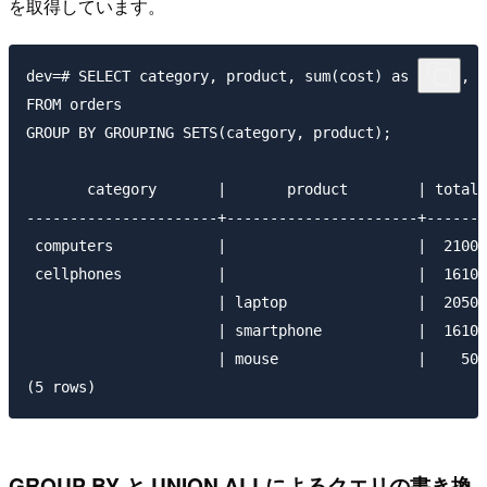
を取得しています。
dev=# SELECT category, product, sum(cost) as total, c
FROM orders

GROUP BY GROUPING SETS(category, product);

       category       |       product        | total 
----------------------+----------------------+-------
 computers            |                      |  2100 
 cellphones           |                      |  1610 
                      | laptop               |  2050 
                      | smartphone           |  1610 
                      | mouse                |    50 
GROUP BY と UNION ALLによるクエリの書き換