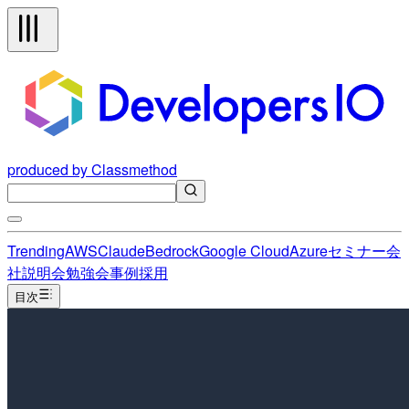
produced by Classmethod
Trending
AWS
Claude
Bedrock
Google Cloud
Azure
セミナー
会
社説明会
勉強会
事例
採用
目次