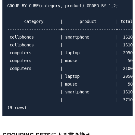
GROUP BY CUBE(category, product) ORDER BY 1,2;

       category       |       product        | total

----------------------+----------------------+-------

 cellphones           | smartphone           |  1610

 cellphones           |                      |  1610

 computers            | laptop               |  2050

 computers            | mouse                |    50

 computers            |                      |  2100

                      | laptop               |  2050

                      | mouse                |    50

                      | smartphone           |  1610

                      |                      |  3710

GROUPING SETSによる書き換え