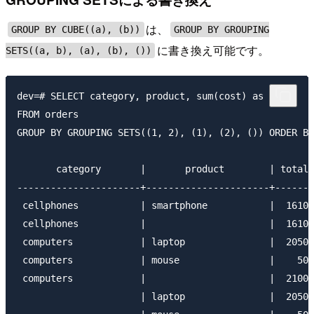
は、
GROUP BY CUBE((a), (b))
GROUP BY GROUPING
に書き換え可能です。
SETS((a, b), (a), (b), ())
dev=# SELECT category, product, sum(cost) as total

FROM orders

GROUP BY GROUPING SETS((1, 2), (1), (2), ()) ORDER BY
       category       |       product        | total

----------------------+----------------------+-------

 cellphones           | smartphone           |  1610

 cellphones           |                      |  1610

 computers            | laptop               |  2050

 computers            | mouse                |    50

 computers            |                      |  2100

                      | laptop               |  2050
