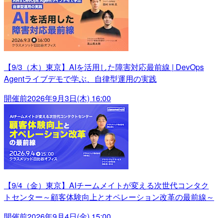
【9/3（木）東京】AIを活用した障害対応最前線 | DevOps
Agentライブデモで学ぶ、自律型運用の実践
開催前
2026年9月3日(木) 16:00
【9/4（金）東京】AIチームメイトが変える次世代コンタク
トセンター～顧客体験向上とオペレーション改革の最前線～
開催前
2026年9月4日(金) 15:00