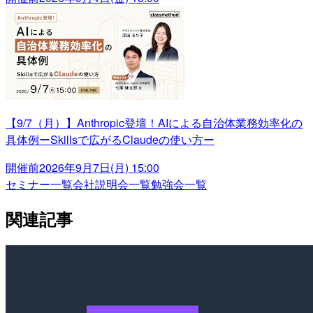
【9/7（月）】Anthropic登壇！AIによる自治体業務効率化の
具体例ーSkillsで広がるClaudeの使い方ー
開催前
2026年9月7日(月) 15:00
セミナー一覧
会社説明会一覧
勉強会一覧
関連記事