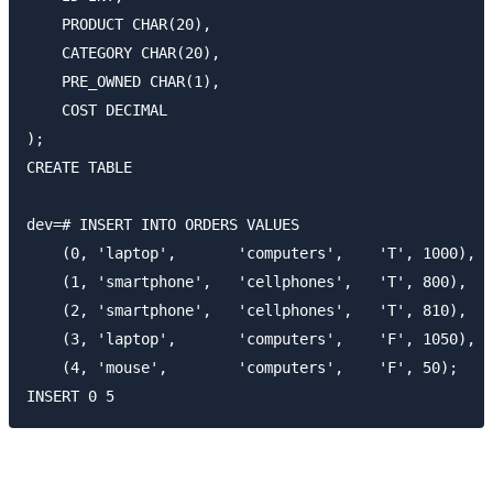
    PRODUCT CHAR(20),

    CATEGORY CHAR(20),

    PRE_OWNED CHAR(1),

    COST DECIMAL

);

CREATE TABLE

dev=# INSERT INTO ORDERS VALUES

    (0, 'laptop',       'computers',    'T', 1000),

    (1, 'smartphone',   'cellphones',   'T', 800),

    (2, 'smartphone',   'cellphones',   'T', 810),

    (3, 'laptop',       'computers',    'F', 1050),

    (4, 'mouse',        'computers',    'F', 50);
