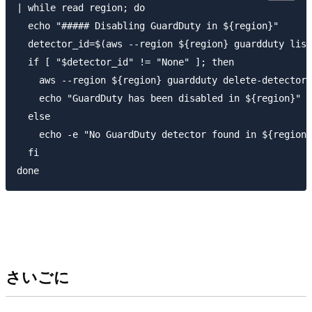
| while read region; do

  echo "##### Disabling GuardDuty in ${region}"

  detector_id=$(aws --region ${region} guardduty list
  if [ "$detector_id" != "None" ]; then

    aws --region ${region} guardduty delete-detector 
    echo "GuardDuty has been disabled in ${region}"

  else

    echo -e "No GuardDuty detector found in ${region}
  fi

さいごに