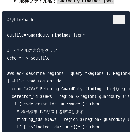
取得ファイル名
:
Guardduty_Findings.json
#!/bin/bash

outfile="Guardduty_Findings.json"

# ファイルの内容をクリア

echo "" > $outfile

aws ec2 describe-regions --query "Regions[].[RegionNa
| while read region; do

  echo "##### Fetching GuardDuty findings in ${region
  detector_id=$(aws --region ${region} guardduty list
  if [ "$detector_id" != "None" ]; then

    # 検出結果IDのリストを取得します

    finding_ids=$(aws --region ${region} guardduty li
    if [ "$finding_ids" != "[]" ]; then
