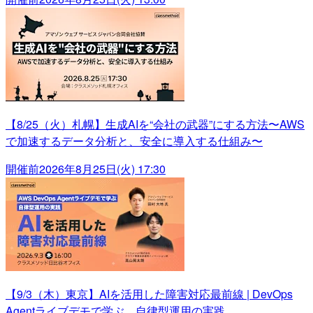
【8/25（火）札幌】生成AIを“会社の武器”にする方法〜AWS
で加速するデータ分析と、安全に導入する仕組み〜
開催前
2026年8月25日(火) 17:30
【9/3（木）東京】AIを活用した障害対応最前線 | DevOps
Agentライブデモで学ぶ、自律型運用の実践