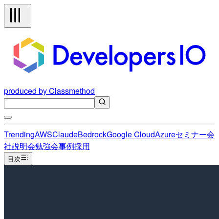
produced by Classmethod
Trending
AWS
Claude
Bedrock
Google Cloud
Azure
セミナー
会
社説明会
勉強会
事例
採用
目次