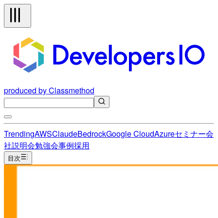
produced by Classmethod
Trending
AWS
Claude
Bedrock
Google Cloud
Azure
セミナー
会
社説明会
勉強会
事例
採用
目次