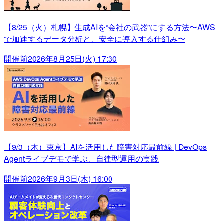
【8/25（火）札幌】生成AIを“会社の武器”にする方法〜AWS
で加速するデータ分析と、安全に導入する仕組み〜
開催前
2026年8月25日(火) 17:30
【9/3（木）東京】AIを活用した障害対応最前線 | DevOps
Agentライブデモで学ぶ、自律型運用の実践
開催前
2026年9月3日(木) 16:00