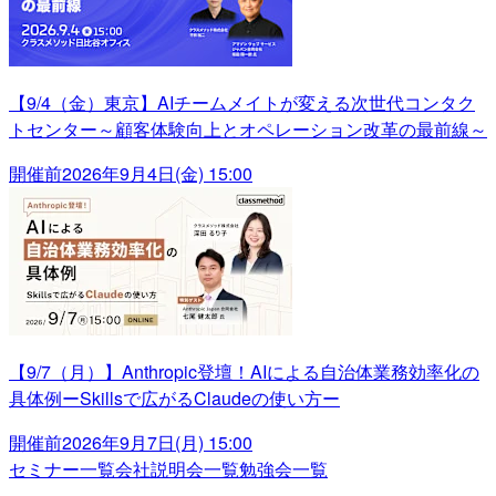
【9/4（金）東京】AIチームメイトが変える次世代コンタク
トセンター～顧客体験向上とオペレーション改革の最前線～
開催前
2026年9月4日(金) 15:00
【9/7（月）】Anthropic登壇！AIによる自治体業務効率化の
具体例ーSkillsで広がるClaudeの使い方ー
開催前
2026年9月7日(月) 15:00
セミナー一覧
会社説明会一覧
勉強会一覧