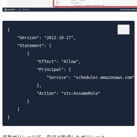
{

    "Version": "2012-10-17",

    "Statement": [

        {

            "Effect": "Allow",

            "Principal": {

                "Service": "scheduler.amazonaws.com"

            },

            "Action": "sts:AssumeRole"

        }

    ]

追加ポリシーにて、先ほど作成したポリシーと