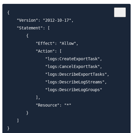
{

    "Version": "2012-10-17",

    "Statement": [

        {

            "Effect": "Allow",

            "Action": [

                "logs:CreateExportTask",

                "logs:CancelExportTask",

                "logs:DescribeExportTasks",

                "logs:DescribeLogStreams",

                "logs:DescribeLogGroups"

            ],

            "Resource": "*"

        }

    ]
