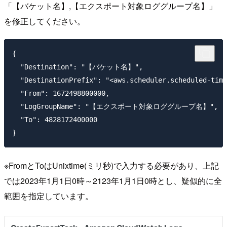
「【バケット名】,【エクスポート対象ロググループ名】」
を修正してください。
{

  "Destination": "【バケット名】",

  "DestinationPrefix": "<aws.scheduler.scheduled-time
  "From": 1672498800000,

  "LogGroupName": "【エクスポート対象ロググループ名】",

  "To": 4828172400000

※FromとToはUnixtime(ミリ秒)で入力する必要があり、上記
では2023年1月1日0時～2123年1月1日0時とし、疑似的に全
範囲を指定しています。