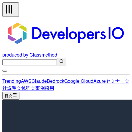
produced by Classmethod
Trending
AWS
Claude
Bedrock
Google Cloud
Azure
セミナー
会
社説明会
勉強会
事例
採用
目次