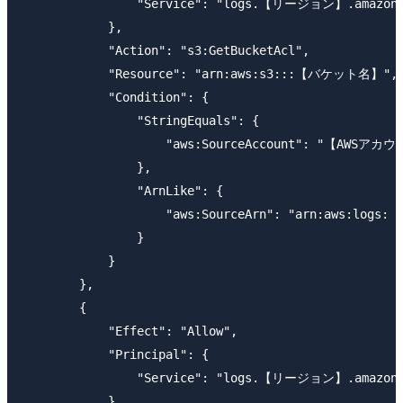
                "Service": "logs.【リージョン】.amazonaw
            },

            "Action": "s3:GetBucketAcl",

            "Resource": "arn:aws:s3:::【バケット名】",

            "Condition": {

                "StringEquals": {

                    "aws:SourceAccount": "【AWSアカウ
                },

                "ArnLike": {

                    "aws:SourceArn": "arn:aws:l
                }

            }

        },

        {

            "Effect": "Allow",

            "Principal": {

                "Service": "logs.【リージョン】.amazonaw
            },
