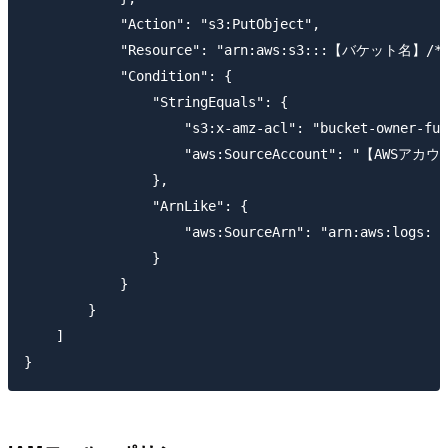
            "Action": "s3:PutObject",

            "Resource": "arn:aws:s3:::【バケット名】/*"
            "Condition": {

                "StringEquals": {

                    "s3:x-amz-acl": "bucket-owner-ful
                    "aws:SourceAccount": "【AWSアカウ
                },

                "ArnLike": {

                    "aws:SourceArn": "arn:aws:l
                }

            }

        }

    ]
