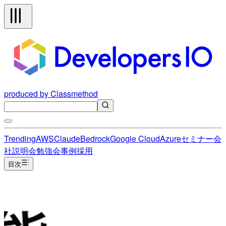
produced by Classmethod
Trending
AWS
Claude
Bedrock
Google Cloud
Azure
セミナー
会
社説明会
勉強会
事例
採用
目次