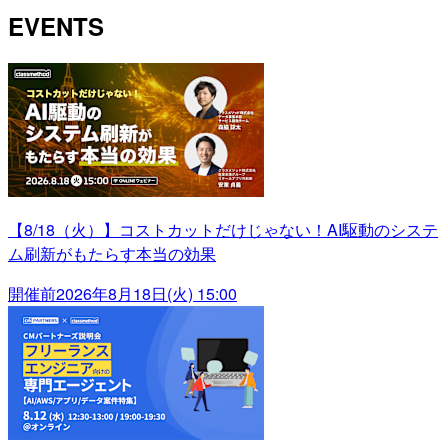
EVENTS
【8/18（火）】コストカットだけじゃない！AI駆動のシステ
ム刷新がもたらす本当の効果
開催前
2026年8月18日(火) 15:00