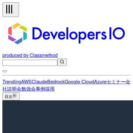
produced by Classmethod
Trending
AWS
Claude
Bedrock
Google Cloud
Azure
セミナー
会
社説明会
勉強会
事例
採用
目次