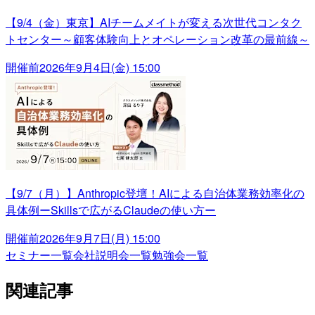
【9/4（金）東京】AIチームメイトが変える次世代コンタク
トセンター～顧客体験向上とオペレーション改革の最前線～
開催前
2026年9月4日(金) 15:00
【9/7（月）】Anthropic登壇！AIによる自治体業務効率化の
具体例ーSkillsで広がるClaudeの使い方ー
開催前
2026年9月7日(月) 15:00
セミナー一覧
会社説明会一覧
勉強会一覧
関連記事